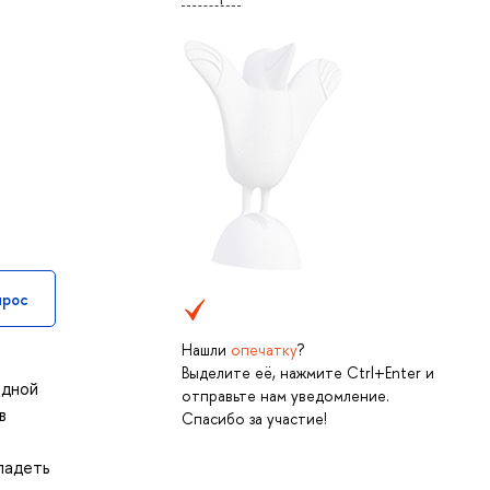
прос
Нашли
опечатку
?
Выделите её, нажмите Ctrl+Enter и
адной
отправьте нам уведомление.
в
Спасибо за участие!
ладеть