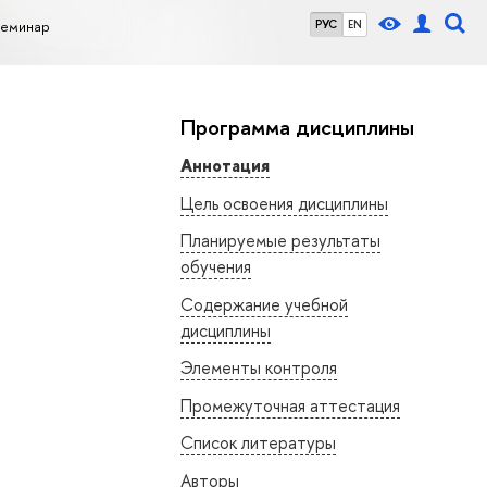
семинар
РУС
EN
Программа дисциплины
Аннотация
Цель освоения дисциплины
Планируемые результаты
обучения
Содержание учебной
дисциплины
Элементы контроля
Промежуточная аттестация
Список литературы
Авторы