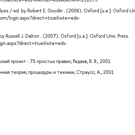
ysis / ed. by Robert E. Goodin . (2006). Oxford [u.a.]: Oxford Un
.com/login.aspx?direct=true&site=eds-
y Russell J. Dalton . (2007). Oxford [u.a.]: Oxford Univ. Press.
gin.aspx?direct=true&site=eds-
ий проект : 75 простых правил, Радаев, В. В., 2001
ная теория, процедуры и техники, Страусс, А., 2001