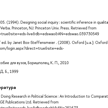
а
1994). Designing social inquiry : scientific inference in qualit
erba. Princeton, NJ: Princeton Univ. Press. Retrieved from
ect=true&site=eds-live&db=edswao&AN=edswao.039730549
ed. by Janet Box-Steffensmeier . (2008). Oxford [u.a.]: Oxford 
.com/login.aspx?direct=true&site=eds-
бие для вузов, Боришполец, К. П., 2010
. Б., 1999
ература
). Doing Research in Political Science : An Introduction to Compara
GE Publications Ltd. Retrieved from
ect=true&site=eds-live&db=edsebk&AN=251673