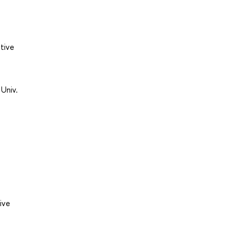
ative
Univ.
tive