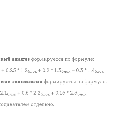
кий анализ
формируется по формуле:
+ 0.25 * 1.2
+ 0.2 * 1.3
+ 0.3 * 1.4
блок
блок
блок
кие технологии
формируется по формуле:
 2.1
+ 0.6 * 2.2
+ 0.15 * 2.3
блок
блок
блок
подавателем отдельно.