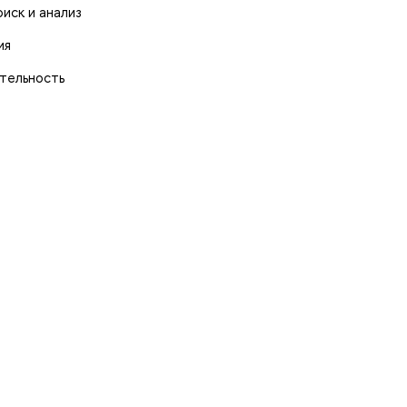
оиск и анализ
ия
ятельность