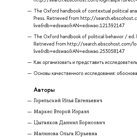
The Oxford handbook of contextual political anal
Press. Retrieved from http://search.ebscohost
live&db=edswao&AN=edswao.121392147
The Oxford handbook of political behavior / ed. b
Retrieved from http://search.ebscohost.com/lo
live&db=edswao&AN=edswao.253058147
Как организовать и представить исследовательск
Основы качественного исследования: обоснован
Авторы
Горельский Илья Евгеньевич
Маркес Второй Израэл
Цыганков Даниил Борисович
Малинова Ольга Юрьевна