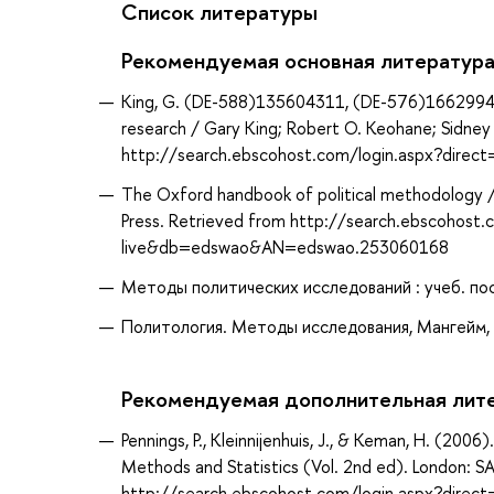
Список литературы
Рекомендуемая основная литератур
King, G. (DE-588)135604311, (DE-576)166299405. (
research / Gary King; Robert O. Keohane; Sidney V
http://search.ebscohost.com/login.aspx?dir
The Oxford handbook of political methodology / 
Press. Retrieved from http://search.ebscohost
live&db=edswao&AN=edswao.253060168
Методы политических исследований : учеб. посо
Политология. Методы исследования, Мангейм, Д
Рекомендуемая дополнительная лит
Pennings, P., Kleinnijenhuis, J., & Keman, H. (2006
Methods and Statistics (Vol. 2nd ed). London: SA
http://search.ebscohost.com/login.aspx?dir