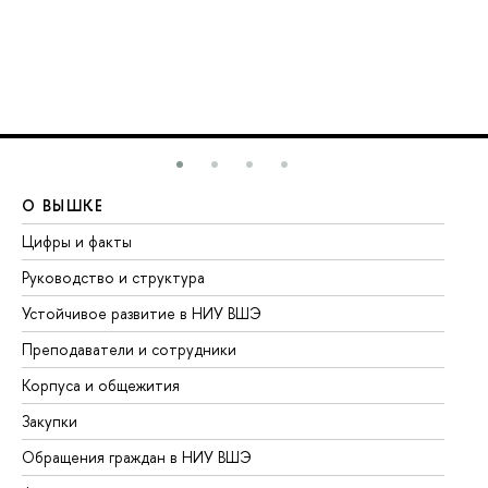
О ВЫШКЕ
О
Цифры и факты
Ли
Руководство и структура
До
Устойчивое развитие в НИУ ВШЭ
Ол
Преподаватели и сотрудники
Пр
Корпуса и общежития
Вы
Закупки
Пр
Обращения граждан в НИУ ВШЭ
Ас