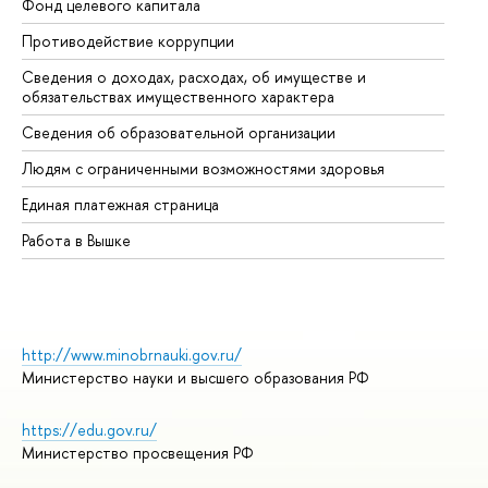
Фонд целевого капитала
До
Противодействие коррупции
Це
Сведения о доходах, расходах, об имуществе и
Би
обязательствах имущественного характера
Об
Сведения об образовательной организации
Об
Людям с ограниченными возможностями здоровья
Единая платежная страница
Работа в Вышке
http://www.minobrnauki.gov.ru/
Министерство науки и высшего образования РФ
https://edu.gov.ru/
Министерство просвещения РФ