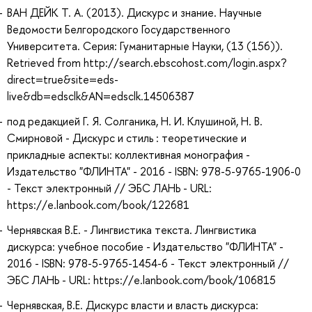
ВАН ДЕЙК Т. А. (2013). Дискурс и знание. Научные
Ведомости Белгородского Государственного
Университета. Серия: Гуманитарные Науки, (13 (156)).
Retrieved from http://search.ebscohost.com/login.aspx?
direct=true&site=eds-
live&db=edsclk&AN=edsclk.14506387
под редакцией Г. Я. Солганика, Н. И. Клушиной, Н. В.
Смирновой - Дискурс и стиль : теоретические и
прикладные аспекты: коллективная монография -
Издательство "ФЛИНТА" - 2016 - ISBN: 978-5-9765-1906-0
- Текст электронный // ЭБС ЛАНЬ - URL:
https://e.lanbook.com/book/122681
Чернявская В.Е. - Лингвистика текстa. Лингвистика
дискурса: учебное пособие - Издательство "ФЛИНТА" -
2016 - ISBN: 978-5-9765-1454-6 - Текст электронный //
ЭБС ЛАНЬ - URL: https://e.lanbook.com/book/106815
Чернявская, В.Е. Дискурс власти и власть дискурса: