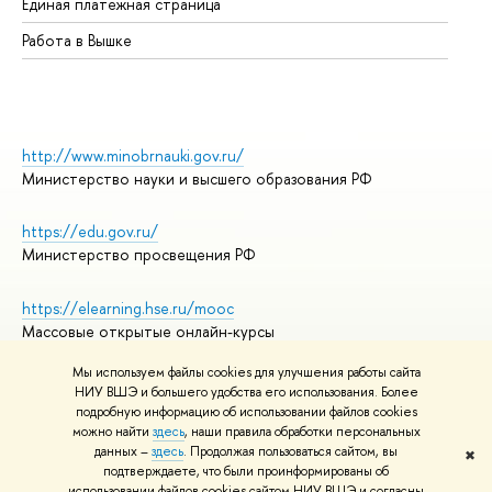
Единая платежная страница
Работа в Вышке
http://www.minobrnauki.gov.ru/
Министерство науки и высшего образования РФ
https://edu.gov.ru/
Министерство просвещения РФ
https://elearning.hse.ru/mooc
Массовые открытые онлайн-курсы
Мы используем файлы cookies для улучшения работы сайта
НИУ ВШЭ и большего удобства его использования. Более
подробную информацию об использовании файлов cookies
© НИУ ВШЭ 1993–2026
Адреса и контакты
можно найти
здесь
, наши правила обработки персональных
Условия использования материалов
данных –
здесь
. Продолжая пользоваться сайтом, вы
✖
подтверждаете, что были проинформированы об
Политика конфиденциальности
использовании файлов cookies сайтом НИУ ВШЭ и согласны