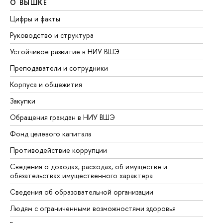
О ВЫШКЕ
О
Цифры и факты
Ли
Руководство и структура
До
Устойчивое развитие в НИУ ВШЭ
Ол
Преподаватели и сотрудники
Пр
Корпуса и общежития
Вы
Закупки
Пр
Обращения граждан в НИУ ВШЭ
Ас
Фонд целевого капитала
До
Противодействие коррупции
Це
Сведения о доходах, расходах, об имуществе и
Би
обязательствах имущественного характера
Об
Сведения об образовательной организации
Об
Людям с ограниченными возможностями здоровья