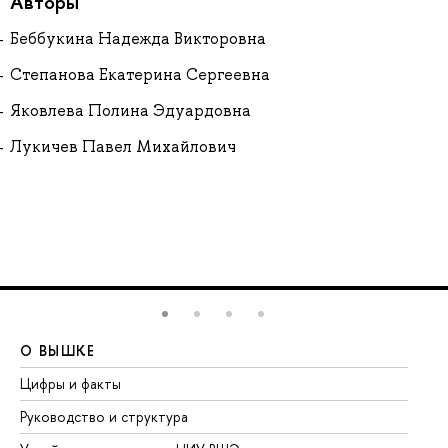
Авторы
Беббукина Надежда Викторовна
Степанова Екатерина Сергеевна
Яковлева Полина Эдуардовна
Лукичев Павел Михайлович
О ВЫШКЕ
О
Цифры и факты
Ли
Руководство и структура
До