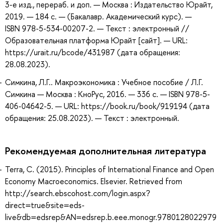
3-е изд., перераб. и доп. — Москва : Издательство Юрайт,
2019. — 184 с. — (Бакалавр. Академический курс). —
ISBN 978-5-534-00207-2. — Текст : электронный //
Образовательная платформа Юрайт [сайт]. — URL:
https://urait.ru/bcode/431987 (дата обращения:
28.08.2023).
Симкина, Л.Г.. Макроэкономика : Учебное пособие / Л.Г.
Симкина — Москва : КноРус, 2016. — 336 с. — ISBN 978-5-
406-04642-5. — URL: https://book.ru/book/919194 (дата
обращения: 25.08.2023). — Текст : электронный.
Рекомендуемая дополнительная литература
Terra, C. (2015). Principles of International Finance and Open
Economy Macroeconomics. Elsevier. Retrieved from
http://search.ebscohost.com/login.aspx?
direct=true&site=eds-
live&db=edsrep&AN=edsrep.b.eee.monogr.9780128022979