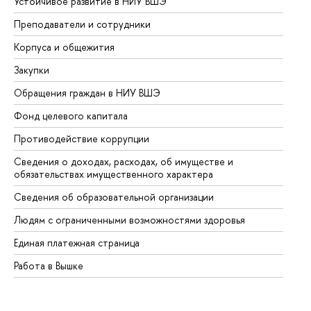
Устойчивое развитие в НИУ ВШЭ
Ол
Преподаватели и сотрудники
Пр
Корпуса и общежития
Вы
Закупки
Пр
Обращения граждан в НИУ ВШЭ
Ас
Фонд целевого капитала
До
Противодействие коррупции
Це
Сведения о доходах, расходах, об имуществе и
Би
обязательствах имущественного характера
Об
Сведения об образовательной организации
Об
Людям с ограниченными возможностями здоровья
Единая платежная страница
Работа в Вышке