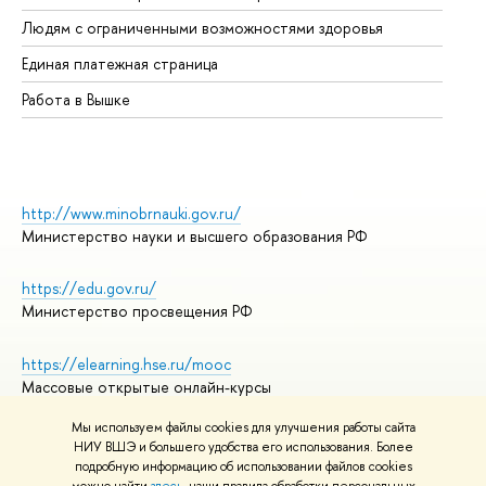
Об
Людям с ограниченными возможностями здоровья
Единая платежная страница
Работа в Вышке
http://www.minobrnauki.gov.ru/
Министерство науки и высшего образования РФ
https://edu.gov.ru/
Министерство просвещения РФ
https://elearning.hse.ru/mooc
Массовые открытые онлайн-курсы
Мы используем файлы cookies для улучшения работы сайта
НИУ ВШЭ и большего удобства его использования. Более
подробную информацию об использовании файлов cookies
© НИУ ВШЭ 1993–2026
Адреса и контакты