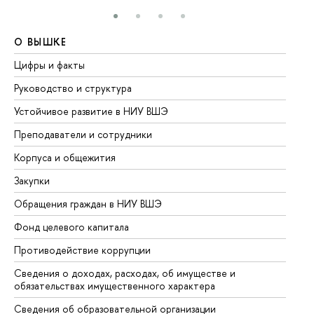
О ВЫШКЕ
О
Цифры и факты
Ли
Руководство и структура
До
Устойчивое развитие в НИУ ВШЭ
Ол
Преподаватели и сотрудники
Пр
Корпуса и общежития
Вы
Закупки
Пр
Обращения граждан в НИУ ВШЭ
Ас
Фонд целевого капитала
До
Противодействие коррупции
Це
Сведения о доходах, расходах, об имуществе и
Би
обязательствах имущественного характера
Об
Сведения об образовательной организации