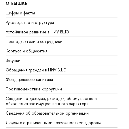
О ВЫШКЕ
О
Цифры и факты
Ли
Руководство и структура
До
Устойчивое развитие в НИУ ВШЭ
Ол
Преподаватели и сотрудники
Пр
Корпуса и общежития
Вы
Закупки
Пр
Обращения граждан в НИУ ВШЭ
Ас
Фонд целевого капитала
До
Противодействие коррупции
Це
Сведения о доходах, расходах, об имуществе и
Би
обязательствах имущественного характера
Об
Сведения об образовательной организации
Об
Людям с ограниченными возможностями здоровья