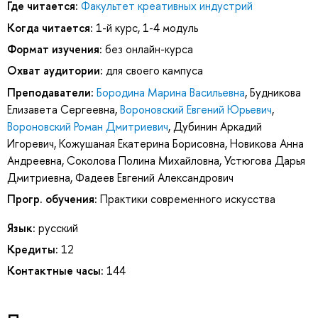
Где читается:
Факультет креативных индустрий
Когда читается:
1-й курс, 1-4 модуль
Формат изучения:
без онлайн-курса
Охват аудитории:
для своего кампуса
Преподаватели:
Бородина Марина Васильевна
,
Будникова
Елизавета Сергеевна
,
Вороновский Евгений Юрьевич
,
Вороновский Роман Дмитриевич
,
Дубинин Аркадий
Игоревич
,
Кожушаная Екатерина Борисовна
,
Новикова Анна
Андреевна
,
Соколова Полина Михайловна
,
Устюгова Дарья
Дмитриевна
,
Фадеев Евгений Александрович
Прогр. обучения:
Практики современного искусства
Язык:
русский
Кредиты:
12
Контактные часы:
144