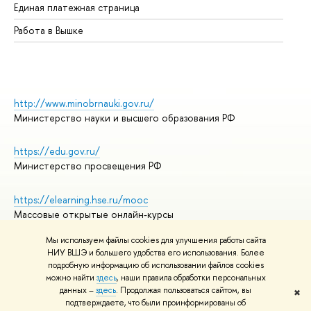
Единая платежная страница
Работа в Вышке
http://www.minobrnauki.gov.ru/
Министерство науки и высшего образования РФ
https://edu.gov.ru/
Министерство просвещения РФ
https://elearning.hse.ru/mooc
Массовые открытые онлайн-курсы
Мы используем файлы cookies для улучшения работы сайта
НИУ ВШЭ и большего удобства его использования. Более
подробную информацию об использовании файлов cookies
© НИУ ВШЭ 1993–2026
Адреса и контакты
можно найти
здесь
, наши правила обработки персональных
Условия использования материалов
данных –
здесь
. Продолжая пользоваться сайтом, вы
✖
подтверждаете, что были проинформированы об
Политика конфиденциальности