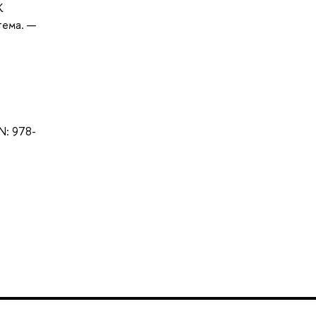
К
тема. —
BN: 978-