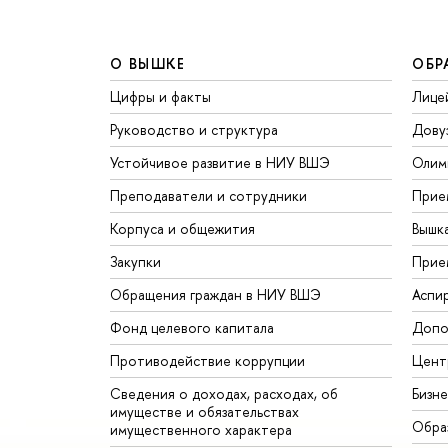
О ВЫШКЕ
ОБР
Цифры и факты
Лице
Руководство и структура
Дову
Устойчивое развитие в НИУ ВШЭ
Олим
Преподаватели и сотрудники
Прие
Корпуса и общежития
Вышк
Закупки
Прие
Обращения граждан в НИУ ВШЭ
Аспи
Фонд целевого капитала
Допо
Противодействие коррупции
Цент
Сведения о доходах, расходах, об
Бизн
имуществе и обязательствах
Обра
имущественного характера