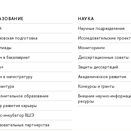
АЗОВАНИЕ
НАУКА
й
Научные подразделения
зовская подготовка
Исследовательские проек
пиады
Мониторинги
м в бакалавриат
Диссертационные советы
а+
Защиты диссертаций
м в магистратуру
Академическое развитие
рантура
Конкурсы и гранты
лнительное образование
Внешние научно-информац
ресурсы
р развития карьеры
ес-инкубатор ВШЭ
зовательные партнерства