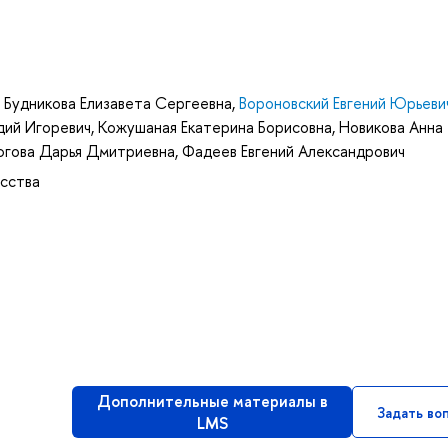
,
Будникова Елизавета Сергеевна
,
Вороновский Евгений Юрьеви
дий Игоревич
,
Кожушаная Екатерина Борисовна
,
Новикова Анна
югова Дарья Дмитриевна
,
Фадеев Евгений Александрович
усства
Дополнительные материалы в
Задать во
LMS