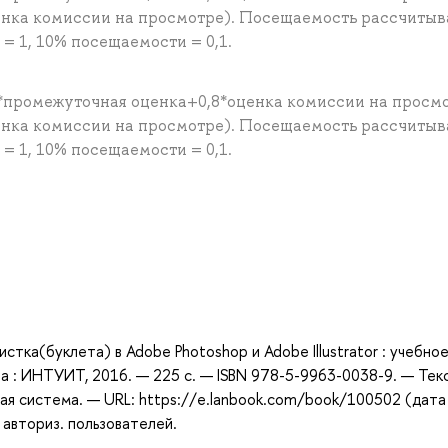
енка комиссии на просмотре). Посещаемость рассчитыв
 1, 10% посещаемости = 0,1.
*промежуточная оценка+0,8*оценка комиссии на просм
енка комиссии на просмотре). Посещаемость рассчитыв
 1, 10% посещаемости = 0,1.
а
тка(буклета) в Adobe Photoshop и Adobe Illustrator : учебно
ва : ИНТУИТ, 2016. — 225 с. — ISBN 978-5-9963-0038-9. — Текс
ая система. — URL: https://e.lanbook.com/book/100502 (дата
 авториз. пользователей.