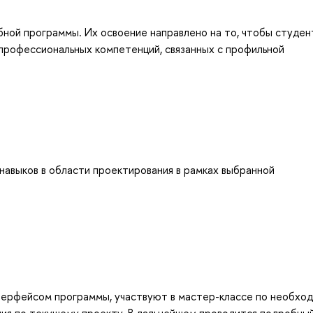
бной программы. Их освоение направлено на то, чтобы студен
профессиональных компетенций, связанных с профильной
навыков в области проектирования в рамках выбранной
нтерфейсом программы, участвуют в мастер-классе по необхо
ния по текущему проекту. В дальнейшем проводится подробны