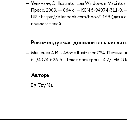
Уэйнманн, Э. Illustrator для Windows и Macinto
Пресс, 2009. — 864 с. — ISBN 5-94074-311-0. 
URL: https://e.lanbook.com/book/1153 (дата о
пользователей.
Рекомендуемая дополнительная лит
Мишенев А.И. - Adobe Illustrator СS4. Первые ш
5-94074-523-5 - Текст электронный // ЭБС ЛА
Авторы
Ву Тху Ча