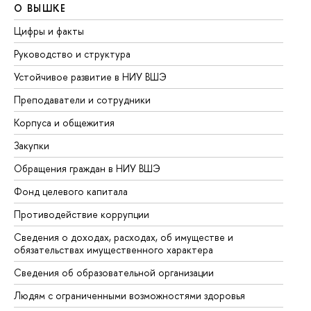
О ВЫШКЕ
О
Цифры и факты
Ли
Руководство и структура
До
Устойчивое развитие в НИУ ВШЭ
Ол
Преподаватели и сотрудники
Пр
Корпуса и общежития
Вы
Закупки
Пр
Обращения граждан в НИУ ВШЭ
Ас
Фонд целевого капитала
До
Противодействие коррупции
Це
Сведения о доходах, расходах, об имуществе и
Би
обязательствах имущественного характера
Об
Сведения об образовательной организации
Об
Людям с ограниченными возможностями здоровья