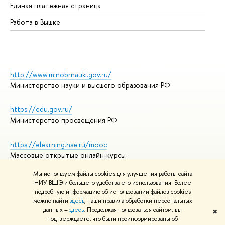
Единая платежная страница
Работа в Вышке
http://www.minobrnauki.gov.ru/
Министерство науки и высшего образования РФ
https://edu.gov.ru/
Министерство просвещения РФ
https://elearning.hse.ru/mooc
Массовые открытые онлайн-курсы
Мы используем файлы cookies для улучшения работы сайта
НИУ ВШЭ и большего удобства его использования. Более
подробную информацию об использовании файлов cookies
© НИУ ВШЭ 1993–2026
Адреса и контакты
можно найти
здесь
, наши правила обработки персональных
Условия использования материалов
данных –
здесь
. Продолжая пользоваться сайтом, вы
✖
подтверждаете, что были проинформированы об
Политика конфиденциальности