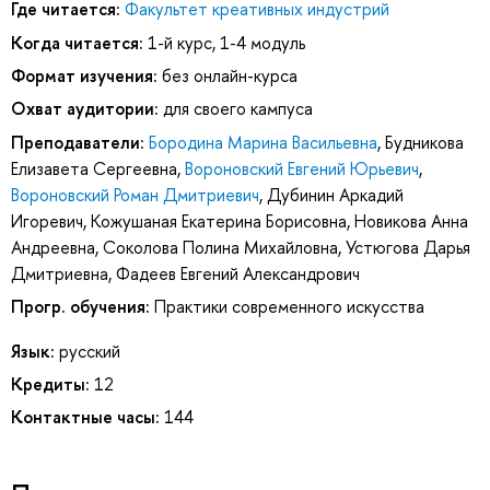
Где читается:
Факультет креативных индустрий
Когда читается:
1-й курс, 1-4 модуль
Формат изучения:
без онлайн-курса
Охват аудитории:
для своего кампуса
Преподаватели:
Бородина Марина Васильевна
,
Будникова
Елизавета Сергеевна
,
Вороновский Евгений Юрьевич
,
Вороновский Роман Дмитриевич
,
Дубинин Аркадий
Игоревич
,
Кожушаная Екатерина Борисовна
,
Новикова Анна
Андреевна
,
Соколова Полина Михайловна
,
Устюгова Дарья
Дмитриевна
,
Фадеев Евгений Александрович
Прогр. обучения:
Практики современного искусства
Язык:
русский
Кредиты:
12
Контактные часы:
144