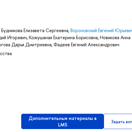
,
Будникова Елизавета Сергеевна
,
Вороновский Евгений Юрьеви
дий Игоревич
,
Кожушаная Екатерина Борисовна
,
Новикова Анна
югова Дарья Дмитриевна
,
Фадеев Евгений Александрович
усства
Дополнительные материалы в
Задать во
LMS