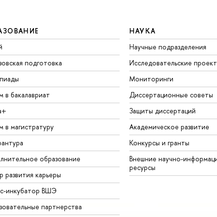
АЗОВАНИЕ
НАУКА
й
Научные подразделения
зовская подготовка
Исследовательские проек
пиады
Мониторинги
м в бакалавриат
Диссертационные советы
а+
Защиты диссертаций
м в магистратуру
Академическое развитие
рантура
Конкурсы и гранты
лнительное образование
Внешние научно-информац
ресурсы
р развития карьеры
ес-инкубатор ВШЭ
зовательные партнерства