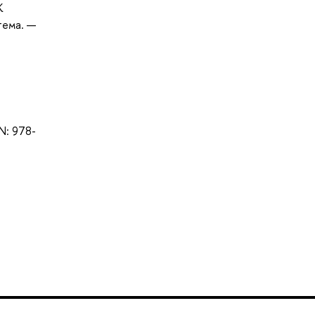
К
тема. —
BN: 978-