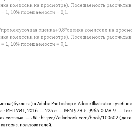
енка комиссии на просмотре). Посещаемость рассчитыв
 1, 10% посещаемости = 0,1.
*промежуточная оценка+0,8*оценка комиссии на просм
енка комиссии на просмотре). Посещаемость рассчитыв
 1, 10% посещаемости = 0,1.
а
тка(буклета) в Adobe Photoshop и Adobe Illustrator : учебно
ва : ИНТУИТ, 2016. — 225 с. — ISBN 978-5-9963-0038-9. — Текс
ая система. — URL: https://e.lanbook.com/book/100502 (дата
 авториз. пользователей.