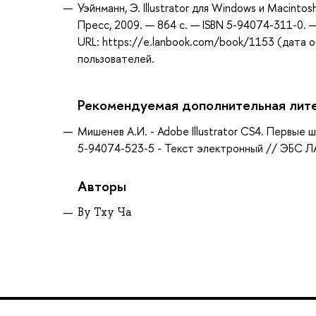
Уэйнманн, Э. Illustrator для Windows и Macinto
Пресс, 2009. — 864 с. — ISBN 5-94074-311-0. 
URL: https://e.lanbook.com/book/1153 (дата о
пользователей.
Рекомендуемая дополнительная лит
Мишенев А.И. - Adobe Illustrator СS4. Первые ш
5-94074-523-5 - Текст электронный // ЭБС ЛА
Авторы
Ву Тху Ча