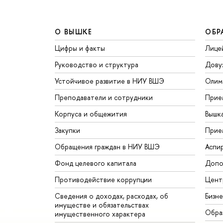
О ВЫШКЕ
ОБР
Цифры и факты
Лице
Руководство и структура
Дову
Устойчивое развитие в НИУ ВШЭ
Олим
Преподаватели и сотрудники
Прие
Корпуса и общежития
Вышк
Закупки
Прие
Обращения граждан в НИУ ВШЭ
Аспи
Фонд целевого капитала
Допо
Противодействие коррупции
Цент
Сведения о доходах, расходах, об
Бизн
имуществе и обязательствах
Обра
имущественного характера