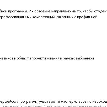
бной программы. Их освоение направлено на то, чтобы студен
профессиональных компетенций, связанных с профильной
навыков в области проектирования в рамках выбранной
нтерфейсом программы, участвуют в мастер-классе по необхо
ния по текущему проекту. В дальнейшем проводится подробны