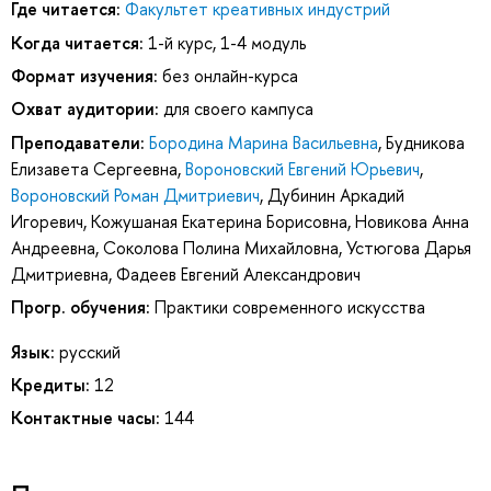
Где читается:
Факультет креативных индустрий
Когда читается:
1-й курс, 1-4 модуль
Формат изучения:
без онлайн-курса
Охват аудитории:
для своего кампуса
Преподаватели:
Бородина Марина Васильевна
,
Будникова
Елизавета Сергеевна
,
Вороновский Евгений Юрьевич
,
Вороновский Роман Дмитриевич
,
Дубинин Аркадий
Игоревич
,
Кожушаная Екатерина Борисовна
,
Новикова Анна
Андреевна
,
Соколова Полина Михайловна
,
Устюгова Дарья
Дмитриевна
,
Фадеев Евгений Александрович
Прогр. обучения:
Практики современного искусства
Язык:
русский
Кредиты:
12
Контактные часы:
144