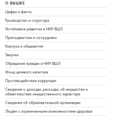
О ВЫШКЕ
О
Цифры и факты
Ли
Руководство и структура
До
Устойчивое развитие в НИУ ВШЭ
Ол
Преподаватели и сотрудники
Пр
Корпуса и общежития
Вы
Закупки
Пр
Обращения граждан в НИУ ВШЭ
Ас
Фонд целевого капитала
До
Противодействие коррупции
Це
Сведения о доходах, расходах, об имуществе и
Би
обязательствах имущественного характера
Об
Сведения об образовательной организации
Об
Людям с ограниченными возможностями здоровья