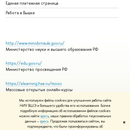
Единая платежная страница
Работа в Вышке
http://www.minobrnauki.gov.ru/
Министерство науки и высшего образования РФ
https://edu.gov.ru/
Министерство просвещения РФ
https://elearning.hse.ru/mooc
Массовые открытые онлайн-курсы
Мы используем файлы cookies для улучшения работы сайта
НИУ ВШЭ и большего удобства его использования. Более
подробную информацию об использовании файлов cookies
© НИУ ВШЭ 1993–2026
Адреса и контакты
можно найти
здесь
, наши правила обработки персональных
Условия использования материалов
данных –
здесь
. Продолжая пользоваться сайтом, вы
✖
подтверждаете, что были проинформированы об
Политика конфиденциальности