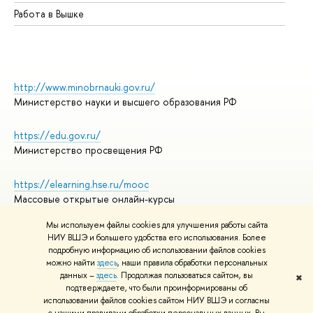
Работа в Вышке
http://www.minobrnauki.gov.ru/
Министерство науки и высшего образования РФ
https://edu.gov.ru/
Министерство просвещения РФ
https://elearning.hse.ru/mooc
Массовые открытые онлайн-курсы
Мы используем файлы cookies для улучшения работы сайта
НИУ ВШЭ и большего удобства его использования. Более
подробную информацию об использовании файлов cookies
© НИУ ВШЭ 1993–2026
Адреса и контакты
можно найти
здесь
, наши правила обработки персональных
Условия использования материалов
данных –
здесь
. Продолжая пользоваться сайтом, вы
✖
подтверждаете, что были проинформированы об
Политика конфиденциальности
использовании файлов cookies сайтом НИУ ВШЭ и согласны
Правила применения рекомендательных технологий в НИУ ВШЭ