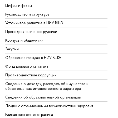
Цифры и факты
Ли
Руководство и структура
До
Устойчивое развитие в НИУ ВШЭ
Ол
Преподаватели и сотрудники
Пр
Корпуса и общежития
Вы
Закупки
Пр
Обращения граждан в НИУ ВШЭ
Ас
Фонд целевого капитала
До
Противодействие коррупции
Це
Сведения о доходах, расходах, об имуществе и
Би
обязательствах имущественного характера
Об
Сведения об образовательной организации
Об
Людям с ограниченными возможностями здоровья
Единая платежная страница