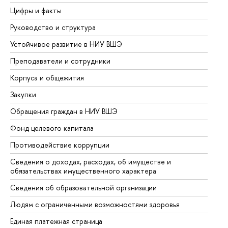
Цифры и факты
Ли
Руководство и структура
До
Устойчивое развитие в НИУ ВШЭ
Ол
Преподаватели и сотрудники
Пр
Корпуса и общежития
Вы
Закупки
Пр
Обращения граждан в НИУ ВШЭ
Ас
Фонд целевого капитала
До
Противодействие коррупции
Це
Сведения о доходах, расходах, об имуществе и
Би
обязательствах имущественного характера
Об
Сведения об образовательной организации
Об
Людям с ограниченными возможностями здоровья
Единая платежная страница