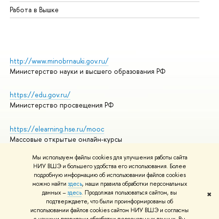
Работа в Вышке
http://www.minobrnauki.gov.ru/
Министерство науки и высшего образования РФ
https://edu.gov.ru/
Министерство просвещения РФ
https://elearning.hse.ru/mooc
Массовые открытые онлайн-курсы
Мы используем файлы cookies для улучшения работы сайта
НИУ ВШЭ и большего удобства его использования. Более
подробную информацию об использовании файлов cookies
© НИУ ВШЭ 1993–2026
Адреса и контакты
можно найти
здесь
, наши правила обработки персональных
Условия использования материалов
данных –
здесь
. Продолжая пользоваться сайтом, вы
✖
подтверждаете, что были проинформированы об
Политика конфиденциальности
использовании файлов cookies сайтом НИУ ВШЭ и согласны
Правила применения рекомендательных технологий в НИУ ВШЭ