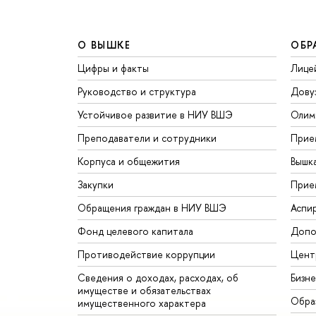
О ВЫШКЕ
ОБР
Цифры и факты
Лице
Руководство и структура
Дову
Устойчивое развитие в НИУ ВШЭ
Олим
Преподаватели и сотрудники
Прие
Корпуса и общежития
Вышк
Закупки
Прие
Обращения граждан в НИУ ВШЭ
Аспи
Фонд целевого капитала
Допо
Противодействие коррупции
Цент
Сведения о доходах, расходах, об
Бизн
имуществе и обязательствах
Обра
имущественного характера