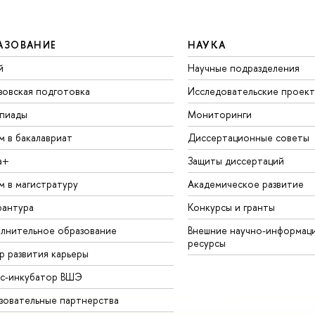
АЗОВАНИЕ
НАУКА
й
Научные подразделения
зовская подготовка
Исследовательские проек
пиады
Мониторинги
м в бакалавриат
Диссертационные советы
а+
Защиты диссертаций
м в магистратуру
Академическое развитие
рантура
Конкурсы и гранты
лнительное образование
Внешние научно-информац
ресурсы
р развития карьеры
ес-инкубатор ВШЭ
зовательные партнерства