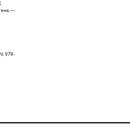
К
тема. —
BN: 978-