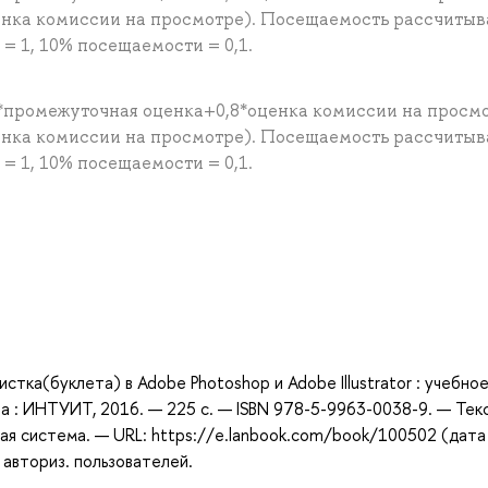
енка комиссии на просмотре). Посещаемость рассчитыв
 1, 10% посещаемости = 0,1.
*промежуточная оценка+0,8*оценка комиссии на просм
енка комиссии на просмотре). Посещаемость рассчитыв
 1, 10% посещаемости = 0,1.
а
тка(буклета) в Adobe Photoshop и Adobe Illustrator : учебно
ва : ИНТУИТ, 2016. — 225 с. — ISBN 978-5-9963-0038-9. — Текс
ая система. — URL: https://e.lanbook.com/book/100502 (дата
 авториз. пользователей.