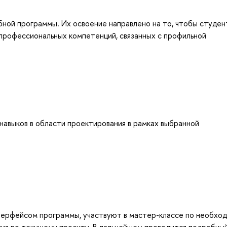
бной программы. Их освоение направлено на то, чтобы студен
профессиональных компетенций, связанных с профильной
навыков в области проектирования в рамках выбранной
нтерфейсом программы, участвуют в мастер-классе по необхо
ния по текущему проекту. В дальнейшем проводится подробны