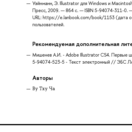
Уэйнманн, Э. Illustrator для Windows и Macinto
Пресс, 2009. — 864 с. — ISBN 5-94074-311-0. 
URL: https://e.lanbook.com/book/1153 (дата о
пользователей.
Рекомендуемая дополнительная лит
Мишенев А.И. - Adobe Illustrator СS4. Первые ш
5-94074-523-5 - Текст электронный // ЭБС ЛА
Авторы
Ву Тху Ча