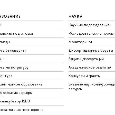
АЗОВАНИЕ
НАУКА
й
Научные подразделения
зовская подготовка
Исследовательские проек
пиады
Мониторинги
м в бакалавриат
Диссертационные советы
а+
Защиты диссертаций
м в магистратуру
Академическое развитие
рантура
Конкурсы и гранты
лнительное образование
Внешние научно-информац
ресурсы
р развития карьеры
ес-инкубатор ВШЭ
зовательные партнерства