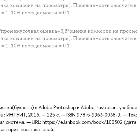
енка комиссии на просмотре). Посещаемость рассчитыв
 1, 10% посещаемости = 0,1.
*промежуточная оценка+0,8*оценка комиссии на просм
енка комиссии на просмотре). Посещаемость рассчитыв
 1, 10% посещаемости = 0,1.
а
тка(буклета) в Adobe Photoshop и Adobe Illustrator : учебно
ва : ИНТУИТ, 2016. — 225 с. — ISBN 978-5-9963-0038-9. — Текс
ая система. — URL: https://e.lanbook.com/book/100502 (дата
 авториз. пользователей.