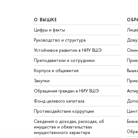
О ВЫШКЕ
ОБР
Цифры и факты
Лице
Руководство и структура
Дову
Устойчивое развитие в НИУ ВШЭ
Олим
Преподаватели и сотрудники
Прие
Корпуса и общежития
Вышк
Закупки
Прие
Обращения граждан в НИУ ВШЭ
Аспи
Фонд целевого капитала
Допо
Противодействие коррупции
Цент
Сведения о доходах, расходах, об
Бизн
имуществе и обязательствах
Обра
имущественного характера