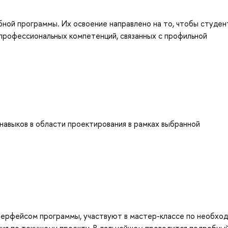
бной программы. Их освоение направлено на то, чтобы студен
профессиональных компетенций, связанных с профильной
навыков в области проектирования в рамках выбранной
нтерфейсом программы, участвуют в мастер-классе по необхо
ния по текущему проекту. В дальнейшем проводится подробны