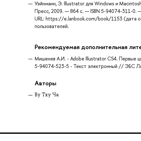
Уэйнманн, Э. Illustrator для Windows и Macinto
Пресс, 2009. — 864 с. — ISBN 5-94074-311-0. 
URL: https://e.lanbook.com/book/1153 (дата о
пользователей.
Рекомендуемая дополнительная лит
Мишенев А.И. - Adobe Illustrator СS4. Первые ш
5-94074-523-5 - Текст электронный // ЭБС ЛА
Авторы
Ву Тху Ча