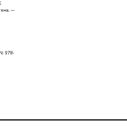
К
тема. —
BN: 978-