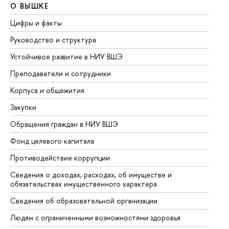
О ВЫШКЕ
О
Цифры и факты
Ли
Руководство и структура
До
Устойчивое развитие в НИУ ВШЭ
Ол
Преподаватели и сотрудники
Пр
Корпуса и общежития
Вы
Закупки
Пр
Обращения граждан в НИУ ВШЭ
Ас
Фонд целевого капитала
До
Противодействие коррупции
Це
Сведения о доходах, расходах, об имуществе и
Би
обязательствах имущественного характера
Об
Сведения об образовательной организации
Об
Людям с ограниченными возможностями здоровья