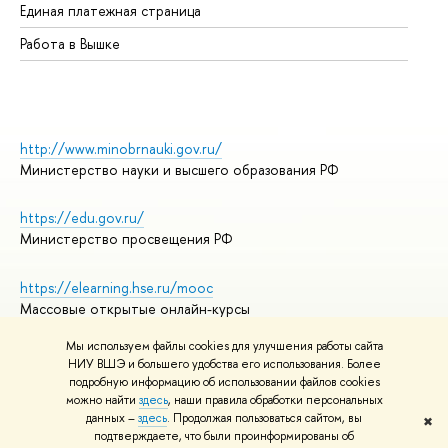
Единая платежная страница
Работа в Вышке
http://www.minobrnauki.gov.ru/
Министерство науки и высшего образования РФ
https://edu.gov.ru/
Министерство просвещения РФ
https://elearning.hse.ru/mooc
Массовые открытые онлайн-курсы
Мы используем файлы cookies для улучшения работы сайта
НИУ ВШЭ и большего удобства его использования. Более
подробную информацию об использовании файлов cookies
© НИУ ВШЭ 1993–2026
Адреса и контакты
можно найти
здесь
, наши правила обработки персональных
Условия использования материалов
данных –
здесь
. Продолжая пользоваться сайтом, вы
✖
подтверждаете, что были проинформированы об
Политика конфиденциальности