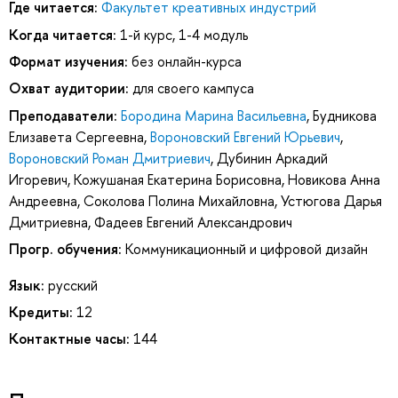
Где читается:
Факультет креативных индустрий
Когда читается:
1-й курс, 1-4 модуль
Формат изучения:
без онлайн-курса
Охват аудитории:
для своего кампуса
Преподаватели:
Бородина Марина Васильевна
,
Будникова
Елизавета Сергеевна
,
Вороновский Евгений Юрьевич
,
Вороновский Роман Дмитриевич
,
Дубинин Аркадий
Игоревич
,
Кожушаная Екатерина Борисовна
,
Новикова Анна
Андреевна
,
Соколова Полина Михайловна
,
Устюгова Дарья
Дмитриевна
,
Фадеев Евгений Александрович
Прогр. обучения:
Коммуникационный и цифровой дизайн
Язык:
русский
Кредиты:
12
Контактные часы:
144