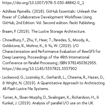
https://doi.org/10.1007/978-3-030-48842-0_1
Achilleas Pipinellis. (2018). GitHub Essentials : Unleash the
Power of Collaborative Development Workflows Using
GitHub, 2nd Edition: Vol. Second edition. Packt Publishing.
Braam, P. (2019). The Lustre Storage Architecture.
Chowdhury, F., Zhu, Y., Heer, T., Paredes, S., Moody, A.,
Goldstone, R., Mohror, K., & Yu, W. (2019). I/O
Characterization and Performance Evaluation of BeeGFS for
Deep Learning. Proceedings of the 48th International
Conference on Parallel Processing ; ISBN 9781450362955.
https://doi.org/10.1145/3337821.3337902
Lockwood, G., Lozinskiy, K., Gerhardt, L., Cheema, R., Hazen, D.,
& Wright, N. (2019). A Quantitative Approach to Architecting
All-Flash Lustre File Systems.
Turner, A., Sloan-Murphy, D., Sivalingam, K., Richardson, H., &
Kunkel, J. (2019). Analysis of parallel I/O use on the UK