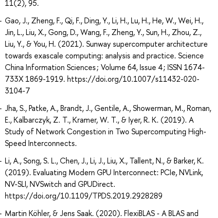
11(2), 95.
Gao, J., Zheng, F., Qi, F., Ding, Y., Li, H., Lu, H., He, W., Wei, H.,
Jin, L., Liu, X., Gong, D., Wang, F., Zheng, Y., Sun, H., Zhou, Z.,
Liu, Y., & You, H. (2021). Sunway supercomputer architecture
towards exascale computing: analysis and practice. Science
China Information Sciences ; Volume 64, Issue 4 ; ISSN 1674-
733X 1869-1919. https://doi.org/10.1007/s11432-020-
3104-7
Jha, S., Patke, A., Brandt, J., Gentile, A., Showerman, M., Roman,
E., Kalbarczyk, Z. T., Kramer, W. T., & Iyer, R. K. (2019). A
Study of Network Congestion in Two Supercomputing High-
Speed Interconnects.
Li, A., Song, S. L., Chen, J., Li, J., Liu, X., Tallent, N., & Barker, K.
(2019). Evaluating Modern GPU Interconnect: PCIe, NVLink,
NV-SLI, NVSwitch and GPUDirect.
https://doi.org/10.1109/TPDS.2019.2928289
Martin Köhler, & Jens Saak. (2020). FlexiBLAS - A BLAS and