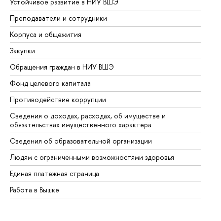
Устойчивое развитие в НИУ ВШЭ
Ол
Преподаватели и сотрудники
Пр
Корпуса и общежития
Вы
Закупки
Пр
Обращения граждан в НИУ ВШЭ
Ас
Фонд целевого капитала
До
Противодействие коррупции
Це
Сведения о доходах, расходах, об имуществе и
Би
обязательствах имущественного характера
Об
Сведения об образовательной организации
Об
Людям с ограниченными возможностями здоровья
Единая платежная страница
Работа в Вышке