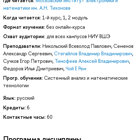
Где читается:
Московский институт электроники и
математики им. А.Н. Тихонова
Когда читается:
1-й курс, 1, 2 модуль
Формат изучения:
без онлайн-курса
Охват аудитории:
для всех кампусов НИУ ВШЭ
Преподаватели:
Никольский Всеволод Павлович
,
Семенов
Александр Сергеевич
,
Стегайлов Владимир Владимирович
,
Сучков Егор Петрович
,
Тимофеев Алексей Владимирович
,
Федоров Илья Дмитриевич
,
Чой Е Рем
Прогр. обучения:
Системный анализ и математические
технологии
Язык:
русский
Кредиты:
6
Контактные часы:
60
Программа дисциплины