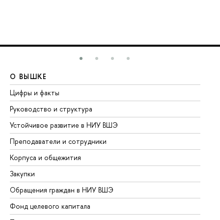
О ВЫШКЕ
О
Цифры и факты
Ли
Руководство и структура
До
Устойчивое развитие в НИУ ВШЭ
Ол
Преподаватели и сотрудники
Пр
Корпуса и общежития
Вы
Закупки
Пр
Обращения граждан в НИУ ВШЭ
Ас
Фонд целевого капитала
До