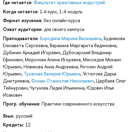
Где читается:
Факультет креативных индустрий
Когда читается:
1-й курс, 1-4 модуль
Формат изучения:
без онлайн-курса
Охват аудитории:
для своего кампуса
Преподаватели:
Бородина Марина Васильевна
,
Будникова
Елизавета Сергеевна
,
Варакина Маргарита Вадимовна
,
Дубинин Аркадий Игоревич
,
Дубосарский Владимир
Ефимович
,
Морозова Алена Игоревна
,
Мясоедов Михаил
Юрьевич
,
Новикова Анна Андреевна
,
Рогозин Андрей
Юрьевич
,
Туханова Валерия Юрьевна
,
Устюгова Дарья
Дмитриевна
,
Фомин Станислав Николаевич
,
Цербаев Олег
Теймурович
,
Чугунова Лидия Ильинична
,
Юдович Илья
Исакович
Прогр. обучения:
Практики современного искусства
Язык:
русский
Кредиты:
12