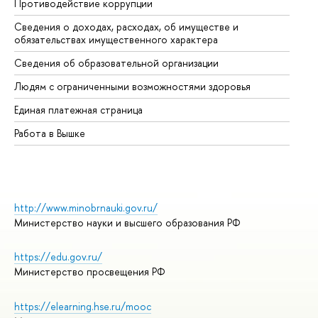
Противодействие коррупции
Це
Сведения о доходах, расходах, об имуществе и
Би
обязательствах имущественного характера
Об
Сведения об образовательной организации
Об
Людям с ограниченными возможностями здоровья
Единая платежная страница
Работа в Вышке
http://www.minobrnauki.gov.ru/
Министерство науки и высшего образования РФ
https://edu.gov.ru/
Министерство просвещения РФ
https://elearning.hse.ru/mooc