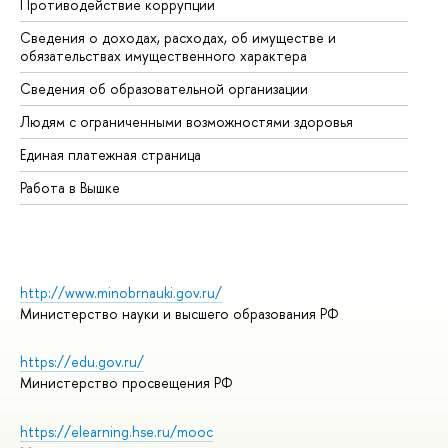
Противодействие коррупции
Це
Сведения о доходах, расходах, об имуществе и
Би
обязательствах имущественного характера
Об
Сведения об образовательной организации
Об
Людям с ограниченными возможностями здоровья
Единая платежная страница
Работа в Вышке
http://www.minobrnauki.gov.ru/
Министерство науки и высшего образования РФ
https://edu.gov.ru/
Министерство просвещения РФ
https://elearning.hse.ru/mooc