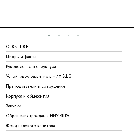
О ВЫШКЕ
О
Цифры и факты
Ли
Руководство и структура
До
Устойчивое развитие в НИУ ВШЭ
Ол
Преподаватели и сотрудники
Пр
Корпуса и общежития
Вы
Закупки
Пр
Обращения граждан в НИУ ВШЭ
Ас
Фонд целевого капитала
До