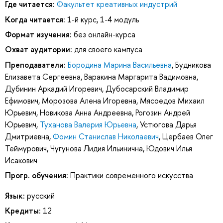
Где читается:
Факультет креативных индустрий
Когда читается:
1-й курс, 1-4 модуль
Формат изучения:
без онлайн-курса
Охват аудитории:
для своего кампуса
Преподаватели:
Бородина Марина Васильевна
,
Будникова
Елизавета Сергеевна
,
Варакина Маргарита Вадимовна
,
Дубинин Аркадий Игоревич
,
Дубосарский Владимир
Ефимович
,
Морозова Алена Игоревна
,
Мясоедов Михаил
Юрьевич
,
Новикова Анна Андреевна
,
Рогозин Андрей
Юрьевич
,
Туханова Валерия Юрьевна
,
Устюгова Дарья
Дмитриевна
,
Фомин Станислав Николаевич
,
Цербаев Олег
Теймурович
,
Чугунова Лидия Ильинична
,
Юдович Илья
Исакович
Прогр. обучения:
Практики современного искусства
Язык:
русский
Кредиты:
12