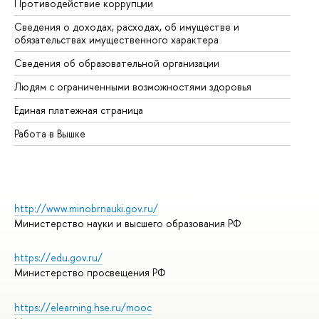
Противодействие коррупции
Це
Сведения о доходах, расходах, об имуществе и
Би
обязательствах имущественного характера
Об
Сведения об образовательной организации
Об
Людям с ограниченными возможностями здоровья
Единая платежная страница
Работа в Вышке
http://www.minobrnauki.gov.ru/
Министерство науки и высшего образования РФ
https://edu.gov.ru/
Министерство просвещения РФ
https://elearning.hse.ru/mooc