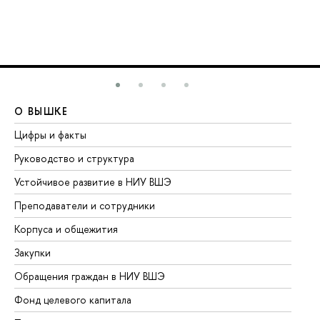
О ВЫШКЕ
О
Цифры и факты
Ли
Руководство и структура
До
Устойчивое развитие в НИУ ВШЭ
Ол
Преподаватели и сотрудники
Пр
Корпуса и общежития
Вы
Закупки
Пр
Обращения граждан в НИУ ВШЭ
Ас
Фонд целевого капитала
До