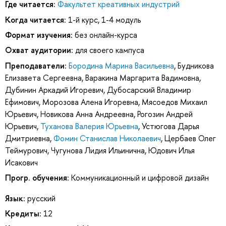
Где читается:
Факультет креативных индустрий
Когда читается:
1-й курс, 1-4 модуль
Формат изучения:
без онлайн-курса
Охват аудитории:
для своего кампуса
Преподаватели:
Бородина Марина Васильевна
,
Будникова
Елизавета Сергеевна
,
Варакина Маргарита Вадимовна
,
Дубинин Аркадий Игоревич
,
Дубосарский Владимир
Ефимович
,
Морозова Алена Игоревна
,
Мясоедов Михаил
Юрьевич
,
Новикова Анна Андреевна
,
Рогозин Андрей
Юрьевич
,
Туханова Валерия Юрьевна
,
Устюгова Дарья
Дмитриевна
,
Фомин Станислав Николаевич
,
Цербаев Олег
Теймурович
,
Чугунова Лидия Ильинична
,
Юдович Илья
Исакович
Прогр. обучения:
Коммуникационный и цифровой дизайн
Язык:
русский
Кредиты:
12