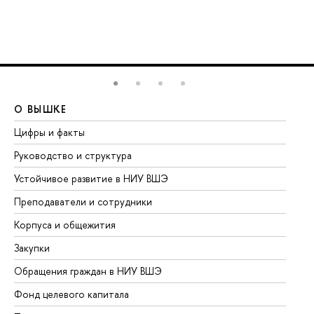
О ВЫШКЕ
О
Цифры и факты
Ли
Руководство и структура
До
Устойчивое развитие в НИУ ВШЭ
Ол
Преподаватели и сотрудники
Пр
Корпуса и общежития
Вы
Закупки
Пр
Обращения граждан в НИУ ВШЭ
Ас
Фонд целевого капитала
До