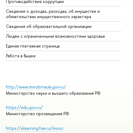
Противодействие коррупции
Це
Сведения о доходах, расходах, об имуществе и
Би
обязательствах имущественного характера
Об
Сведения об образовательной организации
Об
Людям с ограниченными возможностями здоровья
Единая платежная страница
Работа в Вышке
http://www.minobrnauki.gov.ru/
Министерство науки и высшего образования РФ
https://edu.gov.ru/
Министерство просвещения РФ
https://elearning.hse.ru/mooc