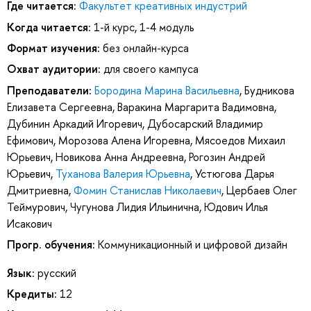
Где читается:
Факультет креативных индустрий
Когда читается:
1-й курс, 1-4 модуль
Формат изучения:
без онлайн-курса
Охват аудитории:
для своего кампуса
Преподаватели:
Бородина Марина Васильевна
,
Будникова
Елизавета Сергеевна
,
Варакина Маргарита Вадимовна
,
Дубинин Аркадий Игоревич
,
Дубосарский Владимир
Ефимович
,
Морозова Алена Игоревна
,
Мясоедов Михаил
Юрьевич
,
Новикова Анна Андреевна
,
Рогозин Андрей
Юрьевич
,
Туханова Валерия Юрьевна
,
Устюгова Дарья
Дмитриевна
,
Фомин Станислав Николаевич
,
Цербаев Олег
Теймурович
,
Чугунова Лидия Ильинична
,
Юдович Илья
Исакович
Прогр. обучения:
Коммуникационный и цифровой дизайн
Язык:
русский
Кредиты:
12