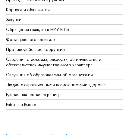
Корпуса и общежития
Вы
Закупки
Пр
Обращения граждан в НИУ ВШЭ
Ас
Фонд целевого капитала
До
Противодействие коррупции
Це
Сведения о доходах, расходах, об имуществе и
Би
обязательствах имущественного характера
Об
Сведения об образовательной организации
Об
Людям с ограниченными возможностями здоровья
Единая платежная страница
Работа в Вышке