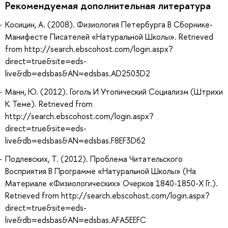
Рекомендуемая дополнительная литература
Косицин, А. (2008). Физиология Петербурга В Сборнике-
Манифесте Писателей «Натуральной Школы». Retrieved
from http://search.ebscohost.com/login.aspx?
direct=true&site=eds-
live&db=edsbas&AN=edsbas.AD2503D2
Манн, Ю. (2012). Гоголь И Утопический Социализм (Штрихи
К Теме). Retrieved from
http://search.ebscohost.com/login.aspx?
direct=true&site=eds-
live&db=edsbas&AN=edsbas.F8EF3D62
Подлевских, Т. (2012). Проблема Читательского
Восприятия В Программе «Натуральной Школы» (На
Материале «Физиологических» Очерков 1840-1850-Х Гг.).
Retrieved from http://search.ebscohost.com/login.aspx?
direct=true&site=eds-
live&db=edsbas&AN=edsbas.AFA5EEFC