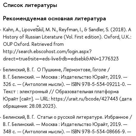
Список литературы
Рекомендуемая основная литература
Kahn, A., Lipovet︠s︡kiĭ, M. N., Reyfman, I., & Sandler, S. (2018). A
History of Russian Literature (Vol. First edition). Oxford, U.K.:
OUP Oxford. Retrieved from
http://search.ebscohost.com/login.aspx?
direct=true&site=eds-live&db=edsebk&AN=1776323
Белинский, В. Г. О Пушкине, Лермонтове, Гоголе /
В. Г. Белинский. — Москва : Издательство Юрайт, 2019. —
326 с. — (Антология мысли). — ISBN 978-5-534-09211-0. —
Текст : электронный // Образовательная платформа
Юрайт [сайт]. — URL: https://urait.ru/bcode/427443 (дата
обращения: 28.08.2023).
Белинский, В. Г. Статьи о русской литературе. Избранное /
В. Г. Белинский. — Москва : Издательство Юрайт, 2019. —
348 с. — (Антология мысли). — ISBN 978-5-534-08666-9. —