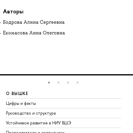
Авторы
Бодрова Алина Сергеевна
Екомасова Анна Олеговна
О ВЫШКЕ
О
Цифры и факты
Ли
Руководство и структура
До
Устойчивое развитие в НИУ ВШЭ
Ол
Преподаватели и сотрудники
Пр