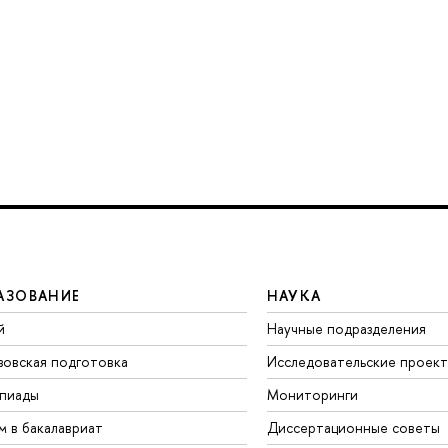
АЗОВАНИЕ
НАУКА
й
Научные подразделения
зовская подготовка
Исследовательские проек
пиады
Мониторинги
м в бакалавриат
Диссертационные советы