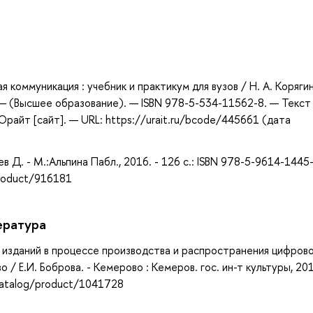
а
коммуникация : учебник и практикум для вузов / Н. А. Коряги
— (Высшее образование). — ISBN 978-5-534-11562-8. — Текст 
айт [сайт]. — URL: https://urait.ru/bcode/445661 (дата
 Д. - М.:Альпина Пабл., 2016. - 126 с.: ISBN 978-5-9614-1445-
product/916181
ература
х изданий в процессе производства и распространения цифрово
/ Е.И. Боброва. - Кемерово : Кемеров. гос. ин-т культуры, 201
/catalog/product/1041728