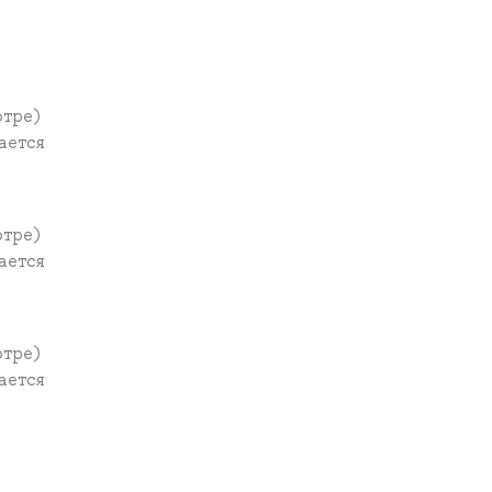
отре)
ается
отре)
ается
отре)
ается