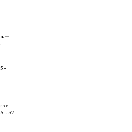
на. —
:
5 -
го и
5. - 32