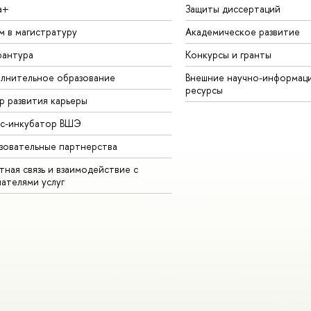
а+
Защиты диссертаций
м в магистратуру
Академическое развитие
рантура
Конкурсы и гранты
лнительное образование
Внешние научно-информац
ресурсы
р развития карьеры
ес-инкубатор ВШЭ
зовательные партнерства
ная связь и взаимодействие с
чателями услуг