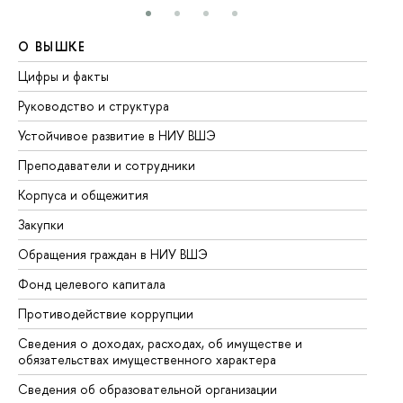
О ВЫШКЕ
О
Цифры и факты
Ли
Руководство и структура
До
Устойчивое развитие в НИУ ВШЭ
Ол
Преподаватели и сотрудники
Пр
Корпуса и общежития
Вы
Закупки
Пр
Обращения граждан в НИУ ВШЭ
Ас
Фонд целевого капитала
До
Противодействие коррупции
Це
Сведения о доходах, расходах, об имуществе и
Би
обязательствах имущественного характера
Об
Сведения об образовательной организации
Об