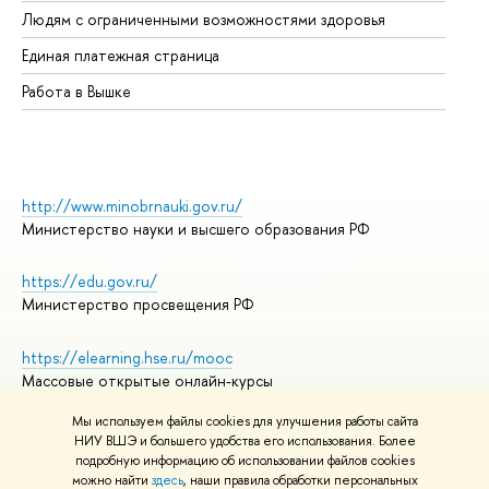
Людям с ограниченными возможностями здоровья
Единая платежная страница
Работа в Вышке
http://www.minobrnauki.gov.ru/
Министерство науки и высшего образования РФ
https://edu.gov.ru/
Министерство просвещения РФ
https://elearning.hse.ru/mooc
Массовые открытые онлайн-курсы
Мы используем файлы cookies для улучшения работы сайта
НИУ ВШЭ и большего удобства его использования. Более
подробную информацию об использовании файлов cookies
© НИУ ВШЭ 1993–2026
Адреса и контакты
можно найти
здесь
, наши правила обработки персональных