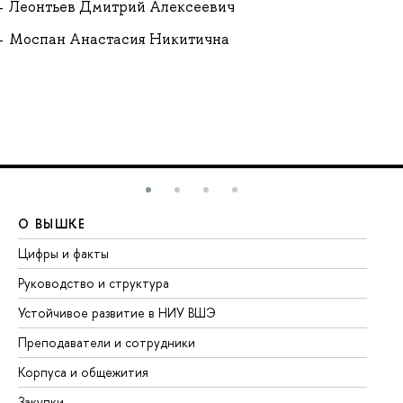
Леонтьев Дмитрий Алексеевич
Моспан Анастасия Никитична
О ВЫШКЕ
О
Цифры и факты
Ли
Руководство и структура
До
Устойчивое развитие в НИУ ВШЭ
Ол
Преподаватели и сотрудники
Пр
Корпуса и общежития
Вы
Закупки
Пр