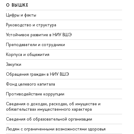
О ВЫШКЕ
О
Цифры и факты
Ли
Руководство и структура
До
Устойчивое развитие в НИУ ВШЭ
Ол
Преподаватели и сотрудники
Пр
Корпуса и общежития
Вы
Закупки
Пр
Обращения граждан в НИУ ВШЭ
Ас
Фонд целевого капитала
До
Противодействие коррупции
Це
Сведения о доходах, расходах, об имуществе и
Би
обязательствах имущественного характера
Об
Сведения об образовательной организации
Об
Людям с ограниченными возможностями здоровья