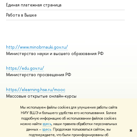
Единая платежная страница
Работа в Вышке
http://www.minobrnauki.gov.ru/
Министерство науки и высшего образования РФ
https://edu.gov.ru/
Министерство просвещения РФ
https://elearning.hse.ru/mooc
Массовые открытые онлайн-курсы
Мы используем файлы cookies для улучшения работы сайта
НИУ ВШЭ и большего удобства его использования. Более
подробную информацию об использовании файлов cookies
© НИУ ВШЭ 1993–2026
Адреса и контакты
можно найти
здесь
, наши правила обработки персональных
Условия использования материалов
данных –
здесь
. Продолжая пользоваться сайтом, вы
✖
подтверждаете, что были проинформированы об
Политика конфиденциальности