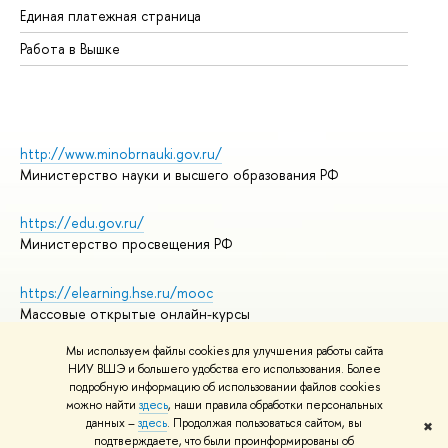
Единая платежная страница
Работа в Вышке
http://www.minobrnauki.gov.ru/
Министерство науки и высшего образования РФ
https://edu.gov.ru/
Министерство просвещения РФ
https://elearning.hse.ru/mooc
Массовые открытые онлайн-курсы
Мы используем файлы cookies для улучшения работы сайта
НИУ ВШЭ и большего удобства его использования. Более
подробную информацию об использовании файлов cookies
© НИУ ВШЭ 1993–2026
Адреса и контакты
можно найти
здесь
, наши правила обработки персональных
Условия использования материалов
данных –
здесь
. Продолжая пользоваться сайтом, вы
✖
подтверждаете, что были проинформированы об
Политика конфиденциальности