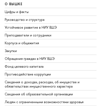
О ВЫШКЕ
О
Цифры и факты
Ли
Руководство и структура
До
Устойчивое развитие в НИУ ВШЭ
Ол
Преподаватели и сотрудники
Пр
Корпуса и общежития
Вы
Закупки
Пр
Обращения граждан в НИУ ВШЭ
Ас
Фонд целевого капитала
До
Противодействие коррупции
Це
Сведения о доходах, расходах, об имуществе и
Би
обязательствах имущественного характера
Об
Сведения об образовательной организации
Об
Людям с ограниченными возможностями здоровья