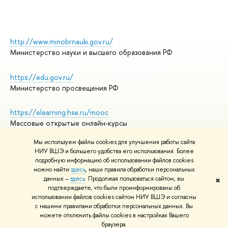
http://www.minobrnauki.gov.ru/
Министерство науки и высшего образования РФ
https://edu.gov.ru/
Министерство просвещения РФ
https://elearning.hse.ru/mooc
Массовые открытые онлайн-курсы
Мы используем файлы cookies для улучшения работы сайта
НИУ ВШЭ и большего удобства его использования. Более
подробную информацию об использовании файлов cookies
© НИУ ВШЭ 1993–2026
Адреса и контакты
можно найти
здесь
, наши правила обработки персональных
Условия использования материалов
данных –
здесь
. Продолжая пользоваться сайтом, вы
✖
подтверждаете, что были проинформированы об
Политика конфиденциальности
использовании файлов cookies сайтом НИУ ВШЭ и согласны
Правила применения рекомендательных технологий в НИУ ВШЭ
с нашими правилами обработки персональных данных. Вы
Карта сайта
можете отключить файлы cookies в настройках Вашего
браузера.