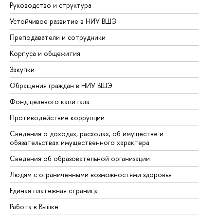
Руководство и структура
До
Устойчивое развитие в НИУ ВШЭ
Ол
Преподаватели и сотрудники
Пр
Корпуса и общежития
Вы
Закупки
Пр
Обращения граждан в НИУ ВШЭ
Ас
Фонд целевого капитала
До
Противодействие коррупции
Це
Сведения о доходах, расходах, об имуществе и
Би
обязательствах имущественного характера
Об
Сведения об образовательной организации
Об
Людям с ограниченными возможностями здоровья
Единая платежная страница
Работа в Вышке