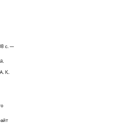
88 с. —
й.
А. К.
го
райт