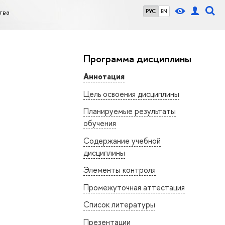
тва
РУС
EN
Программа дисциплины
Аннотация
Цель освоения дисциплины
Планируемые результаты
обучения
Содержание учебной
дисциплины
Элементы контроля
Промежуточная аттестация
Список литературы
Презентации