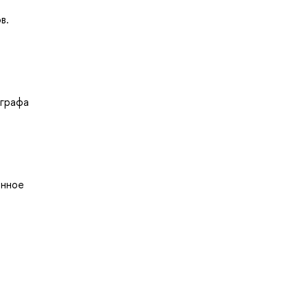
в.
ографа
енное