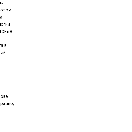
ль
потом
на
логии
терные
а в
ий.
нове
 радио,