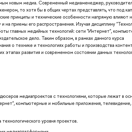
аемым новым медиа. Современный медиаменеджер, руководите
женером, то хотя бы в общих чертах представлять, что под ка
еские принципы и технические особенности напрямую влияют 
 и на приемы его распространения. Изучая дисциплину "Техно
боты главных медийных технологий: сети "Интернет", компью
издательское дело. Таким образом, в рамках данного курса
ания о технике и технологиях работы и производства контент
ких этапах развития и современном состоянии данных технолог
дюсеров медиапроектов с технологиями, которые лежат в ос
ернет", компьютерные и мобильные приложения, телевидение,
а технологического уровня проектов.
ими медиаплатформами.