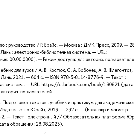
а
ю : руководство / Р. Брайс. — Москва : ДМК Пресс, 2009. — 2
 Лань : электронно-библиотечная система. — URL:
ия: 00.00.0000). — Режим доступа: для авториз. пользователе
ник для вузов / А. В. Костюк, С. А. Бобонец, А. В. Флегонтов, 
 Лань, 2021. — 604 с. — ISBN 978-5-8114-8776-9. — Текст :
ая система. — URL: https://e.lanbook.com/book/180821 (дата
 авториз. пользователей.
. Подготовка текстов : учебник и практикум для академическо
 Издательство Юрайт, 2019. — 292 с. — (Бакалавр и магистр.
0-2. — Текст : электронный // Образовательная платформа Ю
(дата обращения: 28.08.2023).