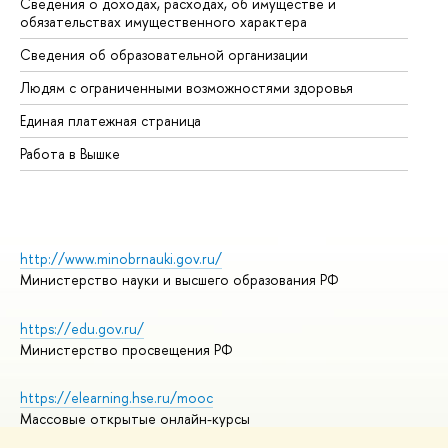
Сведения о доходах, расходах, об имуществе и
Би
обязательствах имущественного характера
Об
Сведения об образовательной организации
Об
Людям с ограниченными возможностями здоровья
Единая платежная страница
Работа в Вышке
http://www.minobrnauki.gov.ru/
Министерство науки и высшего образования РФ
https://edu.gov.ru/
Министерство просвещения РФ
https://elearning.hse.ru/mooc
Массовые открытые онлайн-курсы