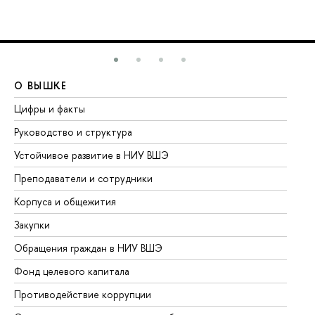
О ВЫШКЕ
О
Цифры и факты
Ли
Руководство и структура
До
Устойчивое развитие в НИУ ВШЭ
Ол
Преподаватели и сотрудники
Пр
Корпуса и общежития
Вы
Закупки
Пр
Обращения граждан в НИУ ВШЭ
Ас
Фонд целевого капитала
До
Противодействие коррупции
Це