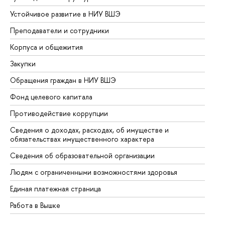
Устойчивое развитие в НИУ ВШЭ
Ол
Преподаватели и сотрудники
Пр
Корпуса и общежития
Вы
Закупки
Пр
Обращения граждан в НИУ ВШЭ
Ас
Фонд целевого капитала
До
Противодействие коррупции
Це
Сведения о доходах, расходах, об имуществе и
Би
обязательствах имущественного характера
Об
Сведения об образовательной организации
Об
Людям с ограниченными возможностями здоровья
Единая платежная страница
Работа в Вышке