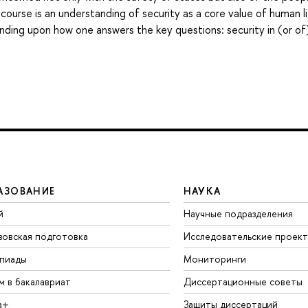
ourse is an understanding of security as a core value of human l
ending upon how one answers the key questions: security in (or of
АЗОВАНИЕ
НАУКА
й
Научные подразделения
зовская подготовка
Исследовательские проек
пиады
Мониторинги
м в бакалавриат
Диссертационные советы
а+
Защиты диссертаций