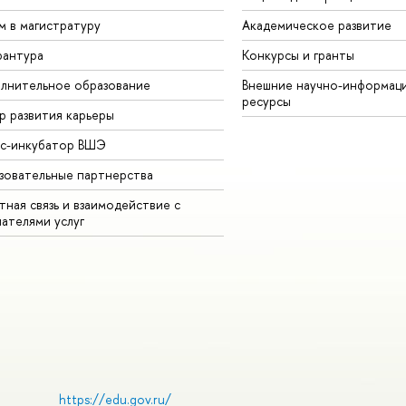
м в магистратуру
Академическое развитие
рантура
Конкурсы и гранты
лнительное образование
Внешние научно-информац
ресурсы
р развития карьеры
ес-инкубатор ВШЭ
зовательные партнерства
ная связь и взаимодействие с
чателями услуг
https://edu.gov.ru/