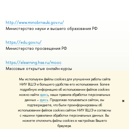
http://www.minobrnauki.gov.ru/
Министерство науки и высшего образования РФ
https://edu.gov.ru/
Министерство просвещения РФ
https://elearning.hse.ru/mooc
Массовые открытые онлайн-курсы
Мы используем файлы cookies для улучшения работы сайта
НИУ ВШЭ и большего удобства его использования. Более
подробную информацию об использовании файлов cookies
© НИУ ВШЭ 1993–2026
Адреса и контакты
можно найти
здесь
, наши правила обработки персональных
Условия использования материалов
данных –
здесь
. Продолжая пользоваться сайтом, вы
✖
подтверждаете, что были проинформированы об
Политика конфиденциальности
использовании файлов cookies сайтом НИУ ВШЭ и согласны
Правила применения рекомендательных технологий в НИУ ВШЭ
с нашими правилами обработки персональных данных. Вы
Карта сайта
можете отключить файлы cookies в настройках Вашего
браузера.
Редактору