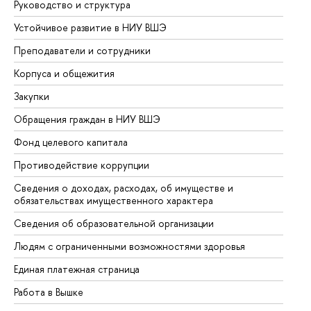
Руководство и структура
До
Устойчивое развитие в НИУ ВШЭ
Ол
Преподаватели и сотрудники
Пр
Корпуса и общежития
Вы
Закупки
Пр
Обращения граждан в НИУ ВШЭ
Ас
Фонд целевого капитала
До
Противодействие коррупции
Це
Сведения о доходах, расходах, об имуществе и
Би
обязательствах имущественного характера
Об
Сведения об образовательной организации
Об
Людям с ограниченными возможностями здоровья
Единая платежная страница
Работа в Вышке