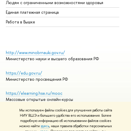
Людям с ограниченными возможностями здоровья
Единая платежная страница
Работа в Вышке
http://www.minobrnauki.gov.ru/
Министерство науки и высшего образования РФ
https://edu.gov.ru/
Министерство просвещения РФ
https://elearning.hse.ru/mooc
Массовые открытые онлайн-курсы
Мы используем файлы cookies для улучшения работы сайта
НИУ ВШЭ и большего удобства его использования. Более
подробную информацию об использовании файлов cookies
© НИУ ВШЭ 1993–2026
Адреса и контакты
можно найти
здесь
, наши правила обработки персональных
Условия использования материалов