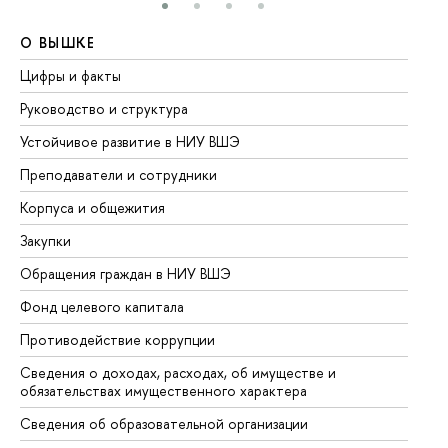
О ВЫШКЕ
О
Цифры и факты
Ли
Руководство и структура
До
Устойчивое развитие в НИУ ВШЭ
Ол
Преподаватели и сотрудники
Пр
Корпуса и общежития
Вы
Закупки
Пр
Обращения граждан в НИУ ВШЭ
Ас
Фонд целевого капитала
До
Противодействие коррупции
Це
Сведения о доходах, расходах, об имуществе и
Би
обязательствах имущественного характера
Об
Сведения об образовательной организации
Об