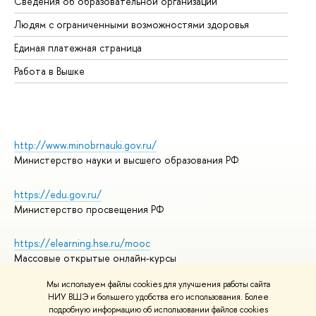
Сведения об образовательной организации
Об
Людям с ограниченными возможностями здоровья
Единая платежная страница
Работа в Вышке
http://www.minobrnauki.gov.ru/
Министерство науки и высшего образования РФ
https://edu.gov.ru/
Министерство просвещения РФ
https://elearning.hse.ru/mooc
Массовые открытые онлайн-курсы
Мы используем файлы cookies для улучшения работы сайта
НИУ ВШЭ и большего удобства его использования. Более
подробную информацию об использовании файлов cookies
© НИУ ВШЭ 1993–2026
Адреса и контакты