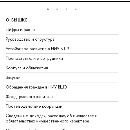
О ВЫШКЕ
О
Цифры и факты
Ли
Руководство и структура
До
Устойчивое развитие в НИУ ВШЭ
Ол
Преподаватели и сотрудники
Пр
Корпуса и общежития
Вы
Закупки
Пр
Обращения граждан в НИУ ВШЭ
Ас
Фонд целевого капитала
До
Противодействие коррупции
Це
Сведения о доходах, расходах, об имуществе и
Би
обязательствах имущественного характера
Об