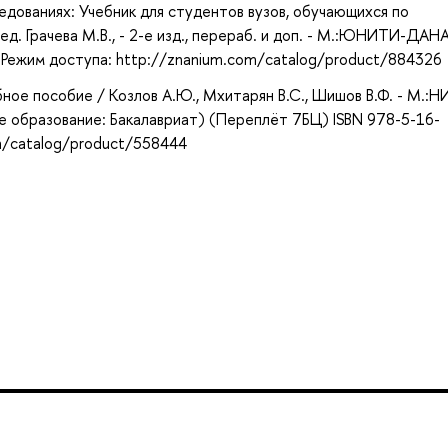
дованиях: Учебник для студентов вузов, обучающихся по
д. Грачева М.В., - 2-е изд., перераб. и доп. - М.:ЮНИТИ-ДАНА
- Режим доступа: http://znanium.com/catalog/product/884326
бное пособие / Козлов А.Ю., Мхитарян В.С., Шишов В.Ф. - М.:Н
ее образование: Бакалавриат) (Переплёт 7БЦ) ISBN 978-5-16-
m/catalog/product/558444