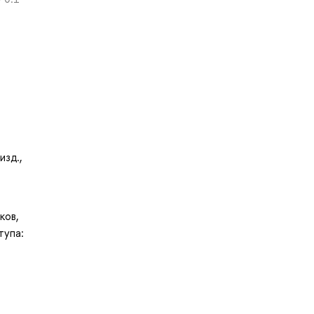
изд.,
ков,
тупа: