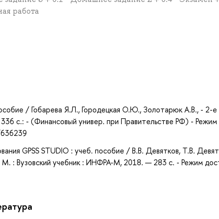
ная работа
а
обие / Гобарева Я.Л., Городецкая О.Ю., Золотарюк А.В., - 2-е 
- 336 с.: - (Финансовый универ. при Правительстве РФ) - Режим
/636239
ния GPSS STUDIO : учеб. пособие / В.В. Девятков, Т.В. Девят
 М. : Вузовский учебник : ИНФРА-М, 2018. — 283 с. - Режим дос
ература