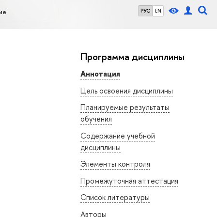
ие
РУС
EN
Программа дисциплины
Аннотация
Цель освоения дисциплины
Планируемые результаты
обучения
Содержание учебной
дисциплины
Элементы контроля
Промежуточная аттестация
Список литературы
Авторы