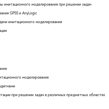
ы имитационного моделирования при решении задач
ания GPSS и AnyLogic
дачи имитационного моделирования
ации
ание
митационного моделирования
адигмами
тации при решении задач в различных предметных областях