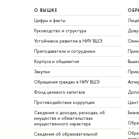
О ВЫШКЕ
ОБР
Цифры и факты
Лице
Руководство и структура
Дову
Устойчивое развитие в НИУ ВШЭ
Олим
Преподаватели и сотрудники
Прие
Корпуса и общежития
Вышк
Закупки
Прие
Обращения граждан в НИУ ВШЭ
Аспи
Фонд целевого капитала
Допо
Противодействие коррупции
Цент
Сведения о доходах, расходах, об
Бизн
имуществе и обязательствах
Обра
имущественного характера
Обрат
Сведения об образовательной
полу