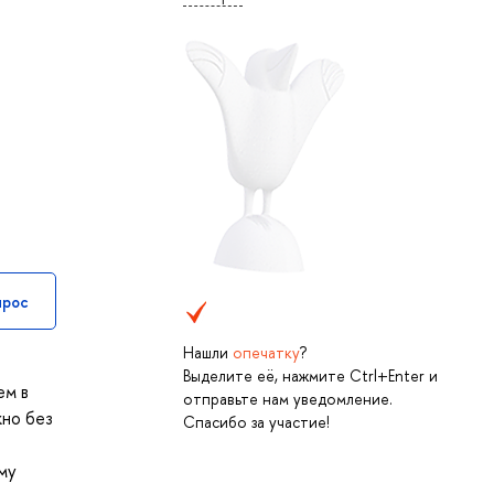
прос
Нашли
опечатку
?
Выделите её, нажмите Ctrl+Enter и
ем в
отправьте нам уведомление.
жно без
Спасибо за участие!
му