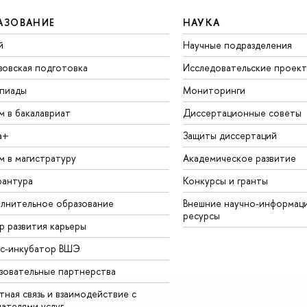
АЗОВАНИЕ
НАУКА
й
Научные подразделения
зовская подготовка
Исследовательские проек
пиады
Мониторинги
м в бакалавриат
Диссертационные советы
а+
Защиты диссертаций
м в магистратуру
Академическое развитие
рантура
Конкурсы и гранты
лнительное образование
Внешние научно-информац
ресурсы
р развития карьеры
ес-инкубатор ВШЭ
зовательные партнерства
ная связь и взаимодействие с
чателями услуг