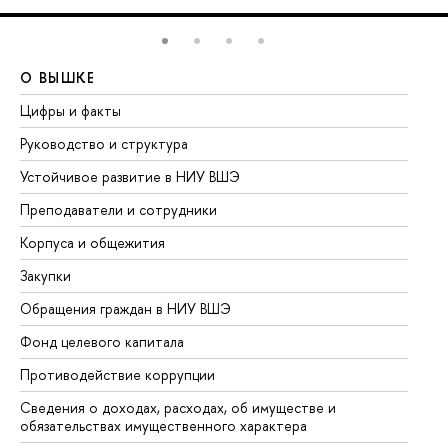
О ВЫШКЕ
О
Цифры и факты
Ли
Руководство и структура
До
Устойчивое развитие в НИУ ВШЭ
Ол
Преподаватели и сотрудники
Пр
Корпуса и общежития
Вы
Закупки
Пр
Обращения граждан в НИУ ВШЭ
Ас
Фонд целевого капитала
До
Противодействие коррупции
Це
Сведения о доходах, расходах, об имуществе и
Би
обязательствах имущественного характера
Об