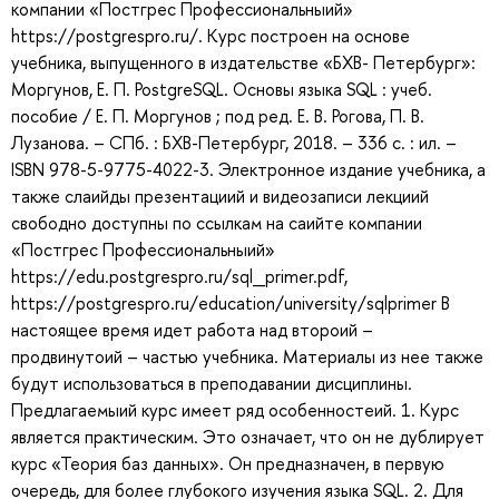
компании «Постгрес Профессиональныий»
https://postgrespro.ru/. Курс построен на основе
учебника, выпущенного в издательстве «БХВ- Петербург»:
Моргунов, Е. П. PostgreSQL. Основы языка SQL : учеб.
пособие / Е. П. Моргунов ; под ред. Е. В. Рогова, П. В.
Лузанова. – СПб. : БХВ-Петербург, 2018. – 336 с. : ил. –
ISBN 978-5-9775-4022-3. Электронное издание учебника, а
также слаийды презентациий и видеозаписи лекциий
свободно доступны по ссылкам на саийте компании
«Постгрес Профессиональныий»
https://edu.postgrespro.ru/sql_primer.pdf,
https://postgrespro.ru/education/university/sqlprimer В
настоящее время идет работа над второий –
продвинутоий – частью учебника. Материалы из нее также
будут использоваться в преподавании дисциплины.
Предлагаемыий курс имеет ряд особенностеий. 1. Курс
является практическим. Это означает, что он не дублирует
курс «Теория баз данных». Он предназначен, в первую
очередь, для более глубокого изучения языка SQL. 2. Для