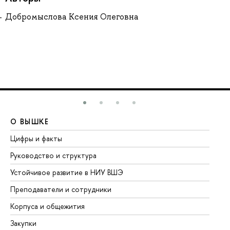
Добромыслова Ксения Олеговна
О ВЫШКЕ
О
Цифры и факты
Ли
Руководство и структура
До
Устойчивое развитие в НИУ ВШЭ
Ол
Преподаватели и сотрудники
Пр
Корпуса и общежития
Вы
Закупки
Пр