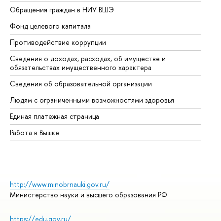
Обращения граждан в НИУ ВШЭ
Ас
Фонд целевого капитала
До
Противодействие коррупции
Це
Сведения о доходах, расходах, об имуществе и
Би
обязательствах имущественного характера
Об
Сведения об образовательной организации
Об
Людям с ограниченными возможностями здоровья
Единая платежная страница
Работа в Вышке
http://www.minobrnauki.gov.ru/
Министерство науки и высшего образования РФ
https://edu.gov.ru/