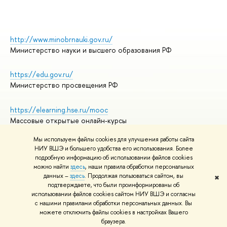
http://www.minobrnauki.gov.ru/
Министерство науки и высшего образования РФ
https://edu.gov.ru/
Министерство просвещения РФ
https://elearning.hse.ru/mooc
Массовые открытые онлайн-курсы
Мы используем файлы cookies для улучшения работы сайта
НИУ ВШЭ и большего удобства его использования. Более
подробную информацию об использовании файлов cookies
© НИУ ВШЭ 1993–2026
Адреса и контакты
можно найти
здесь
, наши правила обработки персональных
Условия использования материалов
данных –
здесь
. Продолжая пользоваться сайтом, вы
✖
подтверждаете, что были проинформированы об
Политика конфиденциальности
использовании файлов cookies сайтом НИУ ВШЭ и согласны
Правила применения рекомендательных технологий в НИУ ВШЭ
с нашими правилами обработки персональных данных. Вы
Карта сайта
можете отключить файлы cookies в настройках Вашего
браузера.
Редактору