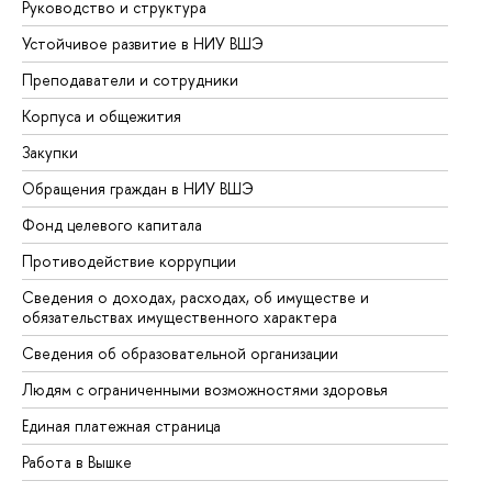
Руководство и структура
До
Устойчивое развитие в НИУ ВШЭ
Ол
Преподаватели и сотрудники
Пр
Корпуса и общежития
Вы
Закупки
Пр
Обращения граждан в НИУ ВШЭ
Ас
Фонд целевого капитала
До
Противодействие коррупции
Це
Сведения о доходах, расходах, об имуществе и
Би
обязательствах имущественного характера
Об
Сведения об образовательной организации
Об
Людям с ограниченными возможностями здоровья
Единая платежная страница
Работа в Вышке