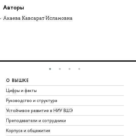
Авторы
Акаева Кавсарат Исламовна
О ВЫШКЕ
О
Цифры и факты
Ли
Руководство и структура
До
Устойчивое развитие в НИУ ВШЭ
Ол
Преподаватели и сотрудники
Пр
Корпуса и общежития
Вы