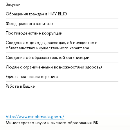
Закупки
Пр
Обращения граждан в НИУ ВШЭ
Ас
Фонд целевого капитала
До
Противодействие коррупции
Це
Сведения о доходах, расходах, об имуществе и
Би
обязательствах имущественного характера
Об
Сведения об образовательной организации
Об
Людям с ограниченными возможностями здоровья
Единая платежная страница
Работа в Вышке
http://www.minobrnauki.gov.ru/
Министерство науки и высшего образования РФ