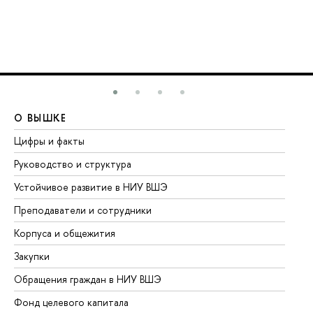
О ВЫШКЕ
О
Цифры и факты
Ли
Руководство и структура
До
Устойчивое развитие в НИУ ВШЭ
Ол
Преподаватели и сотрудники
Пр
Корпуса и общежития
Вы
Закупки
Пр
Обращения граждан в НИУ ВШЭ
Ас
Фонд целевого капитала
До