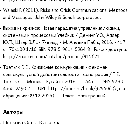
Walaski P. (2011). Risks and Crisis Communications: Methods
and Messages. John Wiley & Sons Incorporated.
Выход из кризиса: Новая парадигма управления людьми,
системами и процессами Учебник / Деминг У.Э., Адлер
Ю.П., Шпер В.Л., - 7-е изд. - М.:Альпина Пабл., 2016. - 417
с.: 70x100 1/16 ISBN 978-5-9614-5264-8 - Режим доступа:
http://znanium.com/catalog/product/912671
Третьяк, Г. Е., Кризисные коммуникации - феномен
социокультурной действительности : монография / Г. Е.
Третьяк. — Москва : Русайнс, 2018. — 134 с. — ISBN 978-5-
4365-2390-3. — URL: https://book.ru/book/929506 (дата
обращения: 09.12.2025). — Текст : электронный.
Авторы
Пескова Ольга Юрьевна