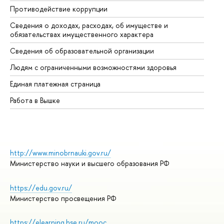
Противодействие коррупции
Це
Сведения о доходах, расходах, об имуществе и
Би
обязательствах имущественного характера
Об
Сведения об образовательной организации
Об
Людям с ограниченными возможностями здоровья
Единая платежная страница
Работа в Вышке
http://www.minobrnauki.gov.ru/
Министерство науки и высшего образования РФ
https://edu.gov.ru/
Министерство просвещения РФ
https://elearning.hse.ru/mooc