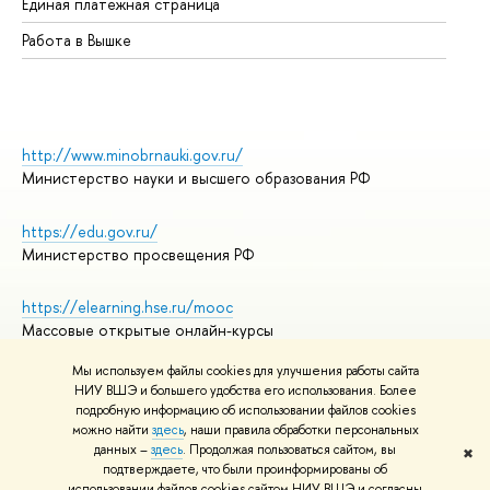
Единая платежная страница
Работа в Вышке
http://www.minobrnauki.gov.ru/
Министерство науки и высшего образования РФ
https://edu.gov.ru/
Министерство просвещения РФ
https://elearning.hse.ru/mooc
Массовые открытые онлайн-курсы
Мы используем файлы cookies для улучшения работы сайта
НИУ ВШЭ и большего удобства его использования. Более
подробную информацию об использовании файлов cookies
© НИУ ВШЭ 1993–2026
Адреса и контакты
можно найти
здесь
, наши правила обработки персональных
Условия использования материалов
данных –
здесь
. Продолжая пользоваться сайтом, вы
✖
подтверждаете, что были проинформированы об
Политика конфиденциальности
использовании файлов cookies сайтом НИУ ВШЭ и согласны