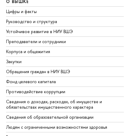
О ВЫШКЕ
О
Цифры и факты
Ли
Руководство и структура
До
Устойчивое развитие в НИУ ВШЭ
Ол
Преподаватели и сотрудники
Пр
Корпуса и общежития
Вы
Закупки
Пр
Обращения граждан в НИУ ВШЭ
Ас
Фонд целевого капитала
До
Противодействие коррупции
Це
Сведения о доходах, расходах, об имуществе и
Би
обязательствах имущественного характера
Об
Сведения об образовательной организации
Об
Людям с ограниченными возможностями здоровья