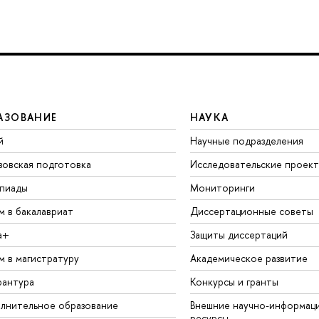
АЗОВАНИЕ
НАУКА
й
Научные подразделения
зовская подготовка
Исследовательские проек
пиады
Мониторинги
м в бакалавриат
Диссертационные советы
а+
Защиты диссертаций
м в магистратуру
Академическое развитие
рантура
Конкурсы и гранты
лнительное образование
Внешние научно-информац
ресурсы