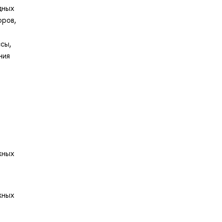
дных
оров,
я
сы,
ния
жных
жных