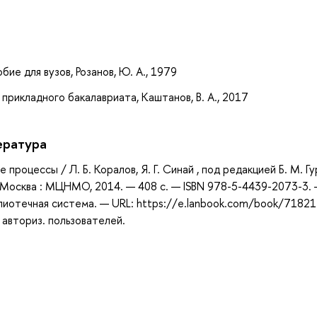
а
бие для вузов, Розанов, Ю. А., 1979
прикладного бакалавриата, Каштанов, В. А., 2017
ература
 процессы / Л. Б. Коралов, Я. Г. Синай , под редакцией Б. М. Г
— Москва : МЦНМО, 2014. — 408 с. — ISBN 978-5-4439-2073-3.
блиотечная система. — URL: https://e.lanbook.com/book/71821
 авториз. пользователей.