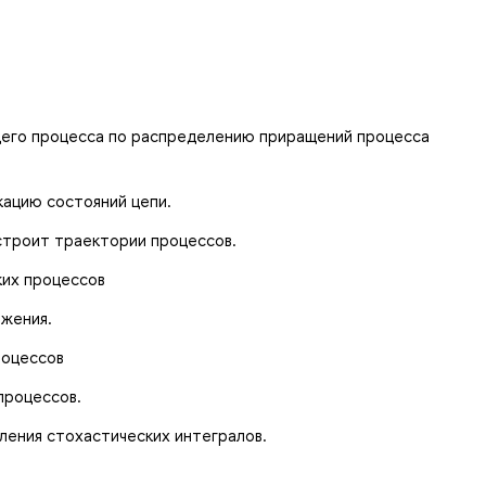
его процесса по распределению приращений процесса
кацию состояний цепи.
строит траектории процессов.
ких процессов
ижения.
роцессов
процессов.
ления стохастических интегралов.