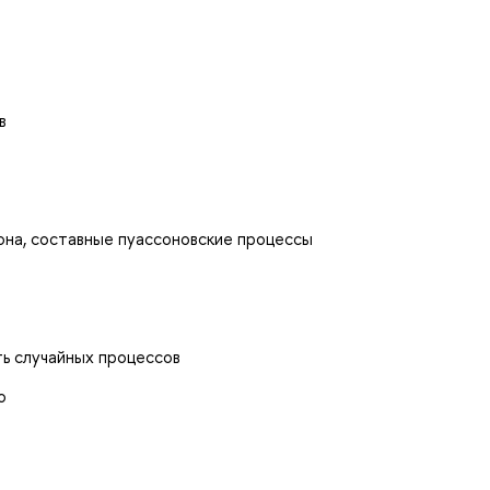
в
на, составные пуассоновские процессы
ь случайных процессов
о