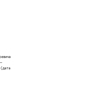
уревича
 —
 (дата