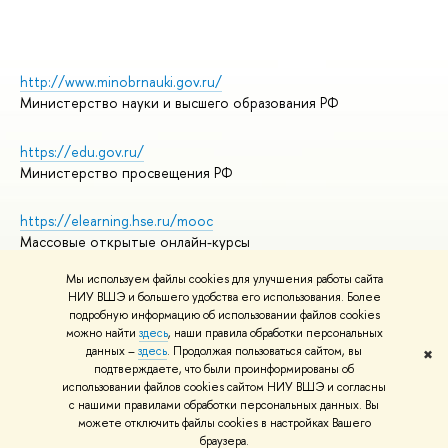
http://www.minobrnauki.gov.ru/
Министерство науки и высшего образования РФ
https://edu.gov.ru/
Министерство просвещения РФ
https://elearning.hse.ru/mooc
Массовые открытые онлайн-курсы
Мы используем файлы cookies для улучшения работы сайта
НИУ ВШЭ и большего удобства его использования. Более
подробную информацию об использовании файлов cookies
© НИУ ВШЭ 1993–2026
Адреса и контакты
можно найти
здесь
, наши правила обработки персональных
Условия использования материалов
данных –
здесь
. Продолжая пользоваться сайтом, вы
✖
подтверждаете, что были проинформированы об
Политика конфиденциальности
использовании файлов cookies сайтом НИУ ВШЭ и согласны
Правила применения рекомендательных технологий в НИУ ВШЭ
с нашими правилами обработки персональных данных. Вы
Карта сайта
можете отключить файлы cookies в настройках Вашего
браузера.