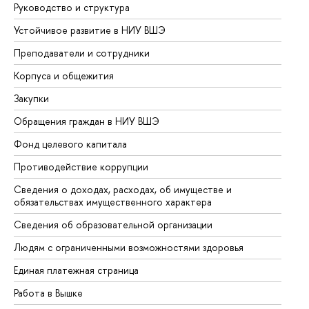
Руководство и структура
До
Устойчивое развитие в НИУ ВШЭ
Ол
Преподаватели и сотрудники
Пр
Корпуса и общежития
Вы
Закупки
Пр
Обращения граждан в НИУ ВШЭ
Ас
Фонд целевого капитала
До
Противодействие коррупции
Це
Сведения о доходах, расходах, об имуществе и
Би
обязательствах имущественного характера
Об
Сведения об образовательной организации
Об
Людям с ограниченными возможностями здоровья
Единая платежная страница
Работа в Вышке