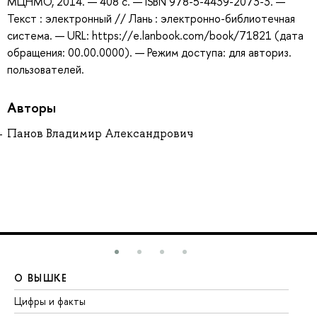
МЦНМО, 2014. — 408 с. — ISBN 978-5-4439-2073-3. —
Текст : электронный // Лань : электронно-библиотечная
система. — URL: https://e.lanbook.com/book/71821 (дата
обращения: 00.00.0000). — Режим доступа: для авториз.
пользователей.
Авторы
Панов Владимир Александрович
О ВЫШКЕ
О
Цифры и факты
Ли