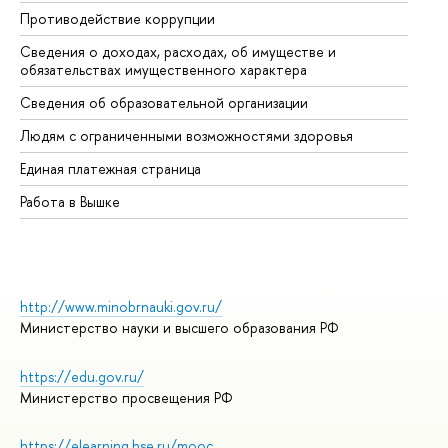
Противодействие коррупции
Це
Сведения о доходах, расходах, об имуществе и
Би
обязательствах имущественного характера
Об
Сведения об образовательной организации
Об
Людям с ограниченными возможностями здоровья
Единая платежная страница
Работа в Вышке
http://www.minobrnauki.gov.ru/
Министерство науки и высшего образования РФ
https://edu.gov.ru/
Министерство просвещения РФ
https://elearning.hse.ru/mooc