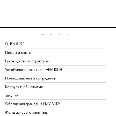
О ВЫШКЕ
О
Цифры и факты
Ли
Руководство и структура
До
Устойчивое развитие в НИУ ВШЭ
Ол
Преподаватели и сотрудники
Пр
Корпуса и общежития
Вы
Закупки
Пр
Обращения граждан в НИУ ВШЭ
Ас
Фонд целевого капитала
До