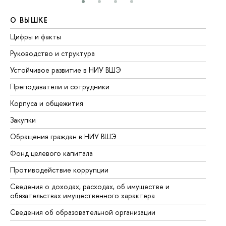
О ВЫШКЕ
О
Цифры и факты
Ли
Руководство и структура
До
Устойчивое развитие в НИУ ВШЭ
Ол
Преподаватели и сотрудники
Пр
Корпуса и общежития
Вы
Закупки
Пр
Обращения граждан в НИУ ВШЭ
Ас
Фонд целевого капитала
До
Противодействие коррупции
Це
Сведения о доходах, расходах, об имуществе и
Би
обязательствах имущественного характера
Об
Сведения об образовательной организации
Об