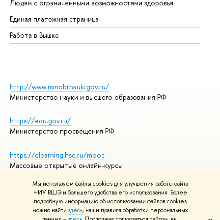
Людям с ограниченными возможностями здоровья
Единая платежная страница
Работа в Вышке
http://www.minobrnauki.gov.ru/
Министерство науки и высшего образования РФ
https://edu.gov.ru/
Министерство просвещения РФ
https://elearning.hse.ru/mooc
Массовые открытые онлайн-курсы
Мы используем файлы cookies для улучшения работы сайта
НИУ ВШЭ и большего удобства его использования. Более
подробную информацию об использовании файлов cookies
© НИУ ВШЭ 1993–2026
Адреса и контакты
можно найти
здесь
, наши правила обработки персональных
Условия использования материалов
данных –
здесь
. Продолжая пользоваться сайтом, вы