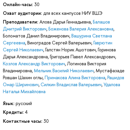
Онлайн-часы:
30
Охват аудитории:
для всех кампусов НИУ ВШЭ
Преподаватели:
Алова Дарья Геннадьевна
,
Балашов
Дмитрий Викторович
,
Боженова Валерия Алексановна
,
Боломатов Данил Владимирович
,
Вашурина Светлана
Сергеевна
,
Виноградов Сергей Валерьевич
,
Гаврютин
Сергей Николаевич
,
Галстян Норик Ашотович
,
Горинова
Дарья Александровна
,
Григорьев Павел Александрович
,
Козлов Александр Викторович
,
Логинова Виктория
Владимировна
,
Мельник Василий Николаевич
,
Мустафазаде
Ровшан Шахин оглы
,
Примакова Алина Викторовна
,
Рашидов
Омар Ширинович
,
Силкин Владислав Валерьевич
,
Удалова
Наталья Михайловна
Язык:
русский
Кредиты:
4
Контактные часы:
30