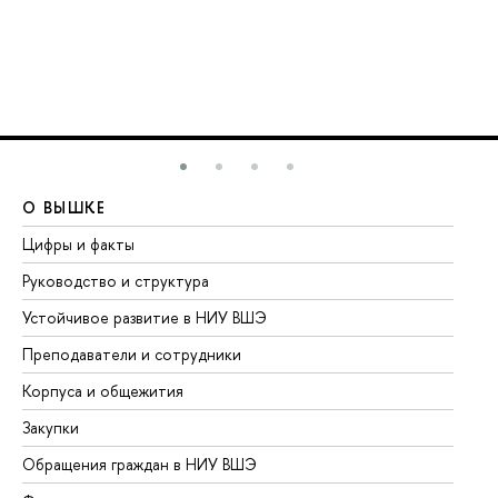
О ВЫШКЕ
О
Цифры и факты
Ли
Руководство и структура
До
Устойчивое развитие в НИУ ВШЭ
Ол
Преподаватели и сотрудники
Пр
Корпуса и общежития
Вы
Закупки
Пр
Обращения граждан в НИУ ВШЭ
Ас