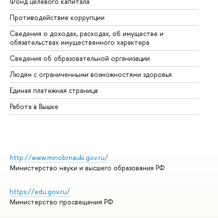
Фонд целевого капитала
До
Противодействие коррупции
Це
Сведения о доходах, расходах, об имуществе и
Би
обязательствах имущественного характера
Об
Сведения об образовательной организации
Об
Людям с ограниченными возможностями здоровья
Единая платежная страница
Работа в Вышке
http://www.minobrnauki.gov.ru/
Министерство науки и высшего образования РФ
https://edu.gov.ru/
Министерство просвещения РФ