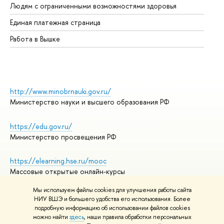
Людям с ограниченными возможностями здоровья
Единая платежная страница
Работа в Вышке
http://www.minobrnauki.gov.ru/
Министерство науки и высшего образования РФ
https://edu.gov.ru/
Министерство просвещения РФ
https://elearning.hse.ru/mooc
Массовые открытые онлайн-курсы
Мы используем файлы cookies для улучшения работы сайта
НИУ ВШЭ и большего удобства его использования. Более
подробную информацию об использовании файлов cookies
© НИУ ВШЭ 1993–2026
Адреса и контакты
можно найти
здесь
, наши правила обработки персональных
Условия использования материалов