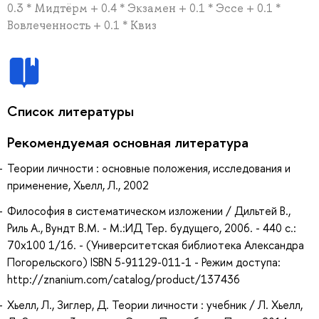
0.3 * Мидтёрм + 0.4 * Экзамен + 0.1 * Эссе + 0.1 *
Вовлеченность + 0.1 * Квиз
Список литературы
Рекомендуемая основная литература
Теории личности : основные положения, исследования и
применение, Хьелл, Л., 2002
Философия в систематическом изложении / Дильтей В.,
Риль А., Вундт В.М. - М.:ИД Тер. будущего, 2006. - 440 с.:
70x100 1/16. - (Университетская библиотека Александра
Погорельского) ISBN 5-91129-011-1 - Режим доступа:
http://znanium.com/catalog/product/137436
Хьелл, Л., Зиглер, Д. Теории личности : учебник / Л. Хьелл,