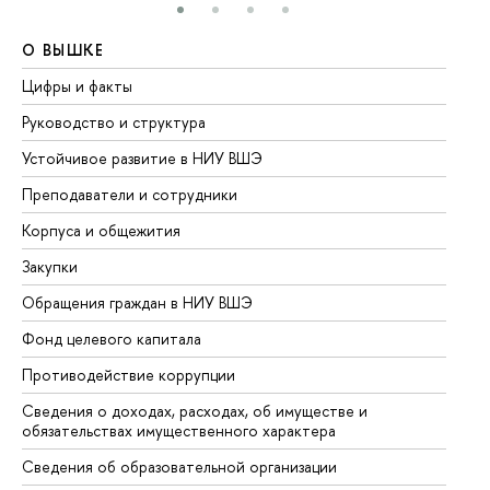
О ВЫШКЕ
О
Цифры и факты
Ли
Руководство и структура
До
Устойчивое развитие в НИУ ВШЭ
Ол
Преподаватели и сотрудники
Пр
Корпуса и общежития
Вы
Закупки
Пр
Обращения граждан в НИУ ВШЭ
Ас
Фонд целевого капитала
До
Противодействие коррупции
Це
Сведения о доходах, расходах, об имуществе и
Би
обязательствах имущественного характера
Об
Сведения об образовательной организации
Об