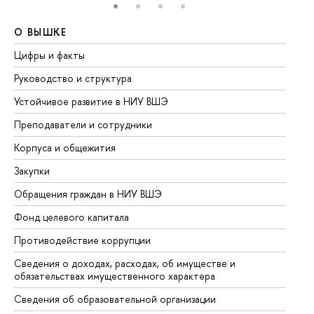
О ВЫШКЕ
О
Цифры и факты
Ли
Руководство и структура
До
Устойчивое развитие в НИУ ВШЭ
Ол
Преподаватели и сотрудники
Пр
Корпуса и общежития
Вы
Закупки
Пр
Обращения граждан в НИУ ВШЭ
Ас
Фонд целевого капитала
До
Противодействие коррупции
Це
Сведения о доходах, расходах, об имуществе и
Би
обязательствах имущественного характера
Об
Сведения об образовательной организации
Об