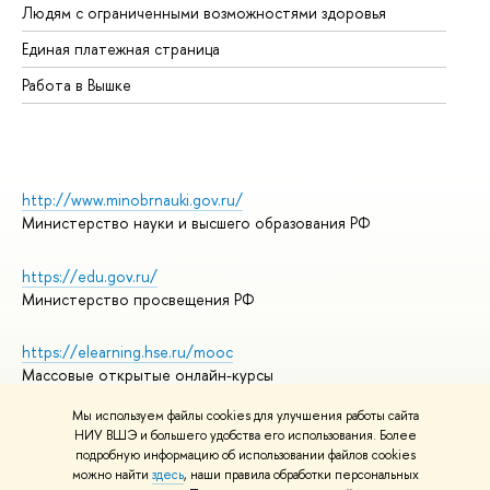
Людям с ограниченными возможностями здоровья
Единая платежная страница
Работа в Вышке
http://www.minobrnauki.gov.ru/
Министерство науки и высшего образования РФ
https://edu.gov.ru/
Министерство просвещения РФ
https://elearning.hse.ru/mooc
Массовые открытые онлайн-курсы
Мы используем файлы cookies для улучшения работы сайта
НИУ ВШЭ и большего удобства его использования. Более
подробную информацию об использовании файлов cookies
© НИУ ВШЭ 1993–2026
Адреса и контакты
можно найти
здесь
, наши правила обработки персональных
Условия использования материалов