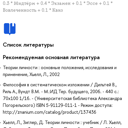
0.3 * Мидтёрм + 0.4 * Экзамен + 0.1 * Эссе + 0.1 *
Вовлеченность + 0.1 * Квиз
Список литературы
Рекомендуемая основная литература
Теории личности : основные положения, исследования и
применение, Хьелл, Л., 2002
Философия в систематическом изложении / Дильтей В.,
Риль А., Вундт В.М. - М.:ИД Тер. будущего, 2006. - 440 с.:
70x100 1/16. - (Университетская библиотека Александра
Погорельского) ISBN 5-91129-011-1 - Режим доступа:
http://znanium.com/catalog/product/137436
Хьелл, Л., Зиглер, Д. Теории личности : учебник / Л. Хьелл,