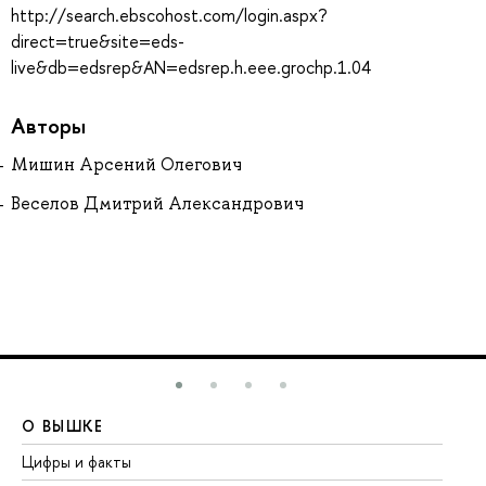
http://search.ebscohost.com/login.aspx?
direct=true&site=eds-
live&db=edsrep&AN=edsrep.h.eee.grochp.1.04
Авторы
Мишин Арсений Олегович
Веселов Дмитрий Александрович
О ВЫШКЕ
О
Цифры и факты
Ли