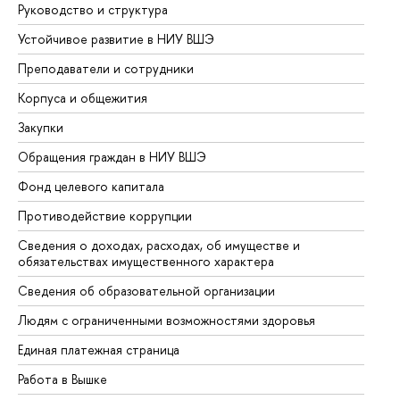
Руководство и структура
До
Устойчивое развитие в НИУ ВШЭ
Ол
Преподаватели и сотрудники
Пр
Корпуса и общежития
Вы
Закупки
Пр
Обращения граждан в НИУ ВШЭ
Ас
Фонд целевого капитала
До
Противодействие коррупции
Це
Сведения о доходах, расходах, об имуществе и
Би
обязательствах имущественного характера
Об
Сведения об образовательной организации
Об
Людям с ограниченными возможностями здоровья
Единая платежная страница
Работа в Вышке