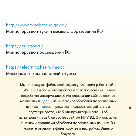
http://www.minobrnauki.gov.ru/
Министерство науки и высшего образования РФ
https://edu.gov.ru/
Министерство просвещения РФ
https://elearning.hse.ru/mooc
Массовые открытые онлайн-курсы
Мы используем файлы cookies для улучшения работы сайта
НИУ ВШЭ и большего удобства его использования. Более
подробную информацию об использовании файлов cookies
© НИУ ВШЭ 1993–2026
Адреса и контакты
можно найти
здесь
, наши правила обработки персональных
Условия использования материалов
данных –
здесь
. Продолжая пользоваться сайтом, вы
✖
подтверждаете, что были проинформированы об
Политика конфиденциальности
использовании файлов cookies сайтом НИУ ВШЭ и согласны
Правила применения рекомендательных технологий в НИУ ВШЭ
с нашими правилами обработки персональных данных. Вы
Карта сайта
можете отключить файлы cookies в настройках Вашего
браузера.