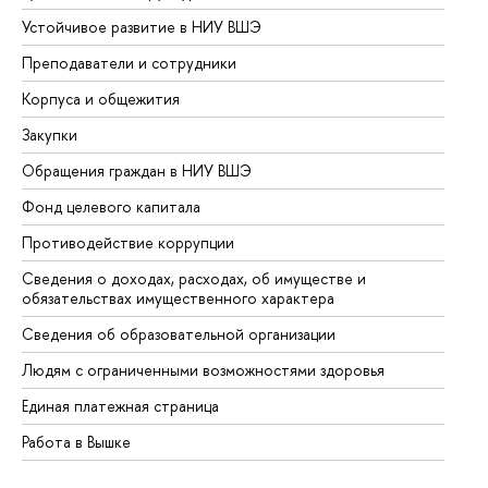
Устойчивое развитие в НИУ ВШЭ
Ол
Преподаватели и сотрудники
Пр
Корпуса и общежития
Вы
Закупки
Пр
Обращения граждан в НИУ ВШЭ
Ас
Фонд целевого капитала
До
Противодействие коррупции
Це
Сведения о доходах, расходах, об имуществе и
Би
обязательствах имущественного характера
Об
Сведения об образовательной организации
Об
Людям с ограниченными возможностями здоровья
Единая платежная страница
Работа в Вышке